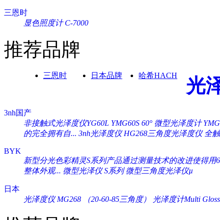
三恩时
显色照度计 C-7000
推荐品牌
三恩时
日本品牌
哈希HACH
光
3nh国产
非接触式光泽度仪YG60L
YMG60S 60° 微型光泽度计
YM
的完全拥有自...
3nh光泽度仪 HG268三角度光泽度仪
全触
BYK
新型分光色彩精灵S系列产品通过测量技术的改进使得用60°
整体外观...
微型光泽仪 S系列
微型三角度光泽仪µ
日本
光泽度仪 MG268 （20-60-85三角度）
光泽度计Multi Gloss 2