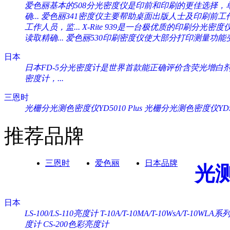
爱色丽基本的508分光密度仪是印前和印刷的更佳选择，单一
确...
爱色丽341密度仪主要帮助桌面出版人士及印刷前工作人
工作人员，监...
X-Rite 939是一台极优质的印刷分光密度
读取精确...
爱色丽530印刷密度仪使大部分打印测量功能变
日本
日本FD-5分光密度计是世界首款能正确评价含荧光增白剂纸
密度计，...
三恩时
光栅分光测色密度仪YD5010 Plus
光栅分光测色密度仪YD505
推荐品牌
三恩时
爱色丽
日本品牌
光
日本
LS-100/LS-110亮度计
T-10A/T-10MA/T-10WsA/T-10WL
度计
CS-200色彩亮度计