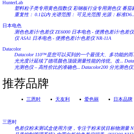
HunterLab
塑料粒子类专用黄色指数仪 彩钢板行业专用测色仪 番茄酱专
重复性： 0.1以内 光谱范围： 可见光范围 光源：标准D6..
日本电色
测色色差计/色差仪 ZE6000
日本电色 - 便携色差计/色差仪 
仪 ASA1
日本电色 - 便携色差计/色差仪 NR-11A
Datacolor
Datacolor 110™是您可以买到的一个最强大、多功能的而..
光光度计延续了德塔颜色顶级测量性能的传统。改...
Da
光测色仪 – 高性价比的准确色...
Datacolor200 分光
推荐品牌
三恩时
天友利
爱色丽
日本品牌
三恩时
色差仪粉末测试盒使用方便，专注于粉末状目标物测量