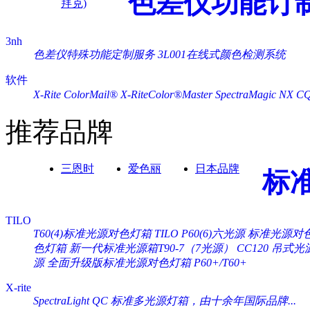
色差仪功能订
拜克)
3nh
色差仪特殊功能定制服务
3L001在线式颜色检测系统
软件
X-Rite ColorMail®
X-RiteColor®Master
SpectraMagic NX
C
推荐品牌
三恩时
爱色丽
日本品牌
标
TILO
T60(4)标准光源对色灯箱
TILO P60(6)六光源 标准光源对
色灯箱
新一代标准光源箱T90-7（7光源）
CC120 吊式
源
全面升级版标准光源对色灯箱 P60+/T60+
X-rite
SpectraLight QC 标准多光源灯箱，由十余年国际品牌...