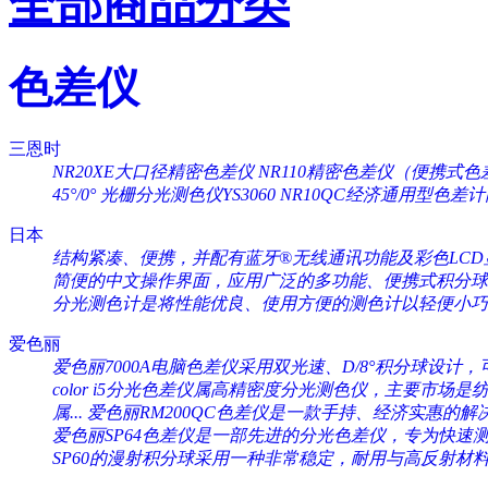
全部商品分类
色差仪
三恩时
NR20XE大口径精密色差仪
NR110精密色差仪（便携式色
45°/0°
光栅分光测色仪YS3060
NR10QC经济通用型色差
日本
结构紧凑、便携，并配有蓝牙®无线通讯功能及彩色LCD显
简便的中文操作界面，应用广泛的多功能、便携式积分球分
分光测色计是将性能优良、使用方便的测色计以轻便小巧的
爱色丽
爱色丽7000A电脑色差仪采用双光速、D/8°积分球设计，可
color i5分光色差仪属高精密度分光测色仪，主要市场是纺织
属...
爱色丽RM200QC色差仪是一款手持、经济实惠的解决
爱色丽SP64色差仪是一部先进的分光色差仪，专为快速测量
SP60的漫射积分球采用一种非常稳定，耐用与高反射材料（Sp