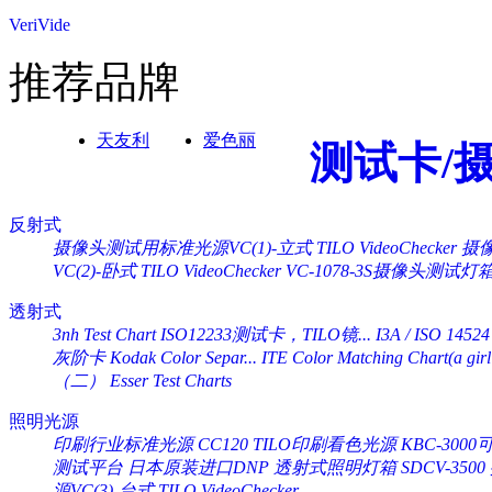
VeriVide
推荐品牌
天友利
爱色丽
测试卡/
反射式
摄像头测试用标准光源VC(1)-立式 TILO VideoChecker
摄像
VC(2)-卧式 TILO VideoChecker
VC-1078-3S摄像头测试灯
透射式
3nh Test Chart ISO12233测试卡，TILO镜...
I3A / ISO 14524
灰阶卡 Kodak Color Separ...
ITE Color Matching Chart(a girl 
（二） Esser Test Charts
照明光源
印刷行业标准光源 CC120 TILO印刷看色光源
KBC-30
测试平台
日本原装进口DNP 透射式照明灯箱 SDCV-3500
源VC(3)-台式 TILO VideoChecker