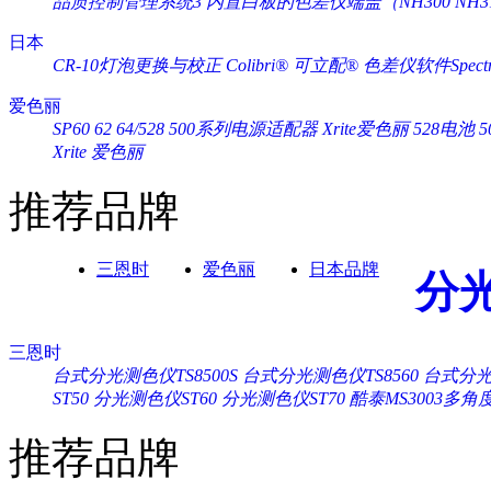
品质控制管理系统3
内置白板的色差仪端盖（NH300 NH3
日本
CR-10灯泡更换与校正
Colibri® 可立配®
色差仪软件Spectra
爱色丽
SP60 62 64/528 500系列电源适配器 Xrite爱色丽
528电池 
Xrite 爱色丽
推荐品牌
三恩时
爱色丽
日本品牌
分
三恩时
台式分光测色仪TS8500S
台式分光测色仪TS8560
台式分光测
ST50
分光测色仪ST60
分光测色仪ST70
酷泰MS3003多
推荐品牌