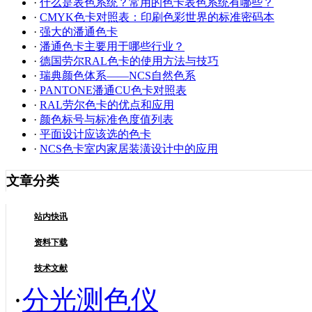
·
什么是表色系统？常用的色卡表色系统有哪些？
·
CMYK色卡对照表：印刷色彩世界的标准密码本
·
强大的潘通色卡
·
潘通色卡主要用于哪些行业？
·
德国劳尔RAL色卡的使用方法与技巧
·
瑞典颜色体系——NCS自然色系
·
PANTONE潘通CU色卡对照表
·
RAL劳尔色卡的优点和应用
·
颜色标号与标准色度值列表
·
平面设计应该选的色卡
·
NCS色卡室内家居装潢设计中的应用
文章分类
站内快讯
资料下载
技术文献
·
分光测色仪