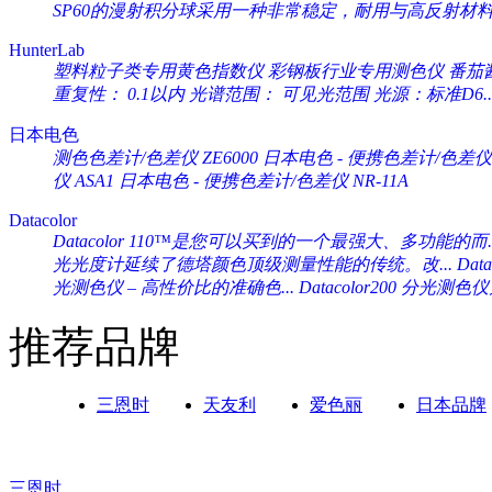
SP60的漫射积分球采用一种非常稳定，耐用与高反射材料（Sp
HunterLab
塑料粒子类专用黄色指数仪 彩钢板行业专用测色仪 番茄酱专
重复性： 0.1以内 光谱范围： 可见光范围 光源：标准D6..
日本电色
测色色差计/色差仪 ZE6000
日本电色 - 便携色差计/色差仪 
仪 ASA1
日本电色 - 便携色差计/色差仪 NR-11A
Datacolor
Datacolor 110™是您可以买到的一个最强大、多功能的而..
光光度计延续了德塔颜色顶级测量性能的传统。改...
Da
光测色仪 – 高性价比的准确色...
Datacolor200 分光
推荐品牌
三恩时
天友利
爱色丽
日本品牌
三恩时