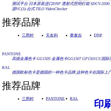
测试平台
日本原装进口DNP 透射式照明灯箱 SDCV-3500
源VC(3)-台式 TILO VideoChecker
推荐品牌
DNP
三恩时
天友利
赛麦吉
PANTONE
高级金属色卡 GG1505
金属色卡GG1507
GP1501CU
RAL
德国欧标色卡是德国的一种色卡品牌,这种色卡在国际上广泛通
推荐品牌
PANTONE
RAL
三恩时
印