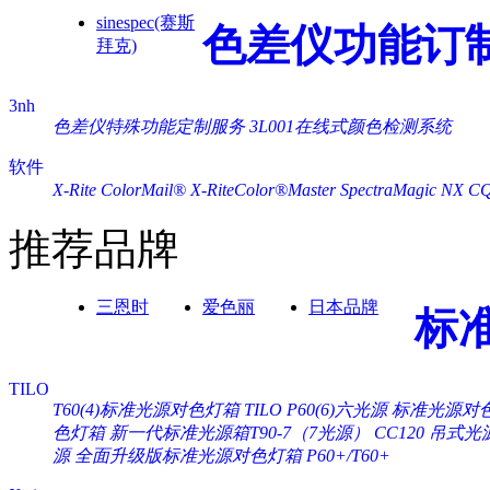
sinespec(赛斯
色差仪功能订
拜克)
3nh
色差仪特殊功能定制服务
3L001在线式颜色检测系统
软件
X-Rite ColorMail®
X-RiteColor®Master
SpectraMagic NX
C
推荐品牌
三恩时
爱色丽
日本品牌
标
TILO
T60(4)标准光源对色灯箱
TILO P60(6)六光源 标准光源对
色灯箱
新一代标准光源箱T90-7（7光源）
CC120 吊式
源
全面升级版标准光源对色灯箱 P60+/T60+