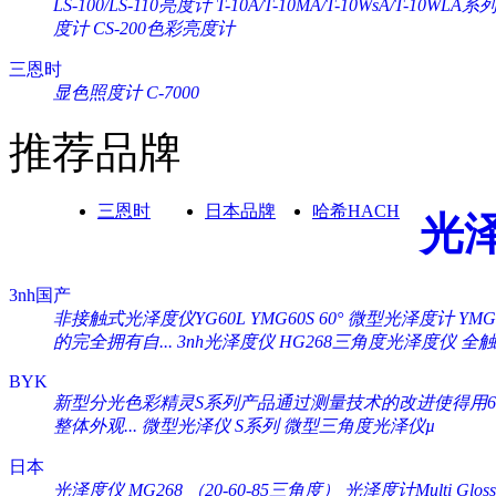
LS-100/LS-110亮度计
T-10A/T-10MA/T-10WsA/T-10WL
度计
CS-200色彩亮度计
三恩时
显色照度计 C-7000
推荐品牌
三恩时
日本品牌
哈希HACH
光
3nh国产
非接触式光泽度仪YG60L
YMG60S 60° 微型光泽度计
YM
的完全拥有自...
3nh光泽度仪 HG268三角度光泽度仪
全触
BYK
新型分光色彩精灵S系列产品通过测量技术的改进使得用60°
整体外观...
微型光泽仪 S系列
微型三角度光泽仪µ
日本
光泽度仪 MG268 （20-60-85三角度）
光泽度计Multi Gloss 2