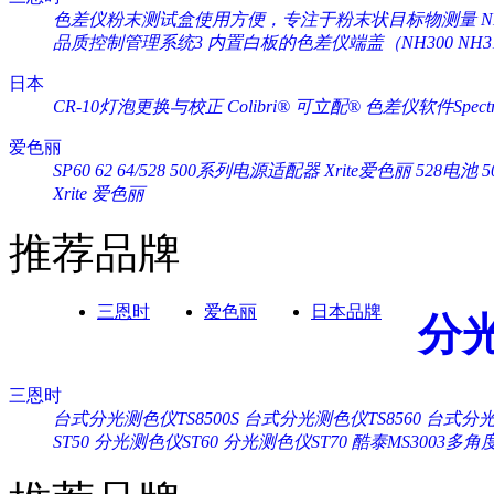
色差仪粉末测试盒使用方便，专注于粉末状目标物测量
品质控制管理系统3
内置白板的色差仪端盖（NH300 NH3
日本
CR-10灯泡更换与校正
Colibri® 可立配®
色差仪软件Spectra
爱色丽
SP60 62 64/528 500系列电源适配器 Xrite爱色丽
528电池 
Xrite 爱色丽
推荐品牌
三恩时
爱色丽
日本品牌
分
三恩时
台式分光测色仪TS8500S
台式分光测色仪TS8560
台式分光测
ST50
分光测色仪ST60
分光测色仪ST70
酷泰MS3003多