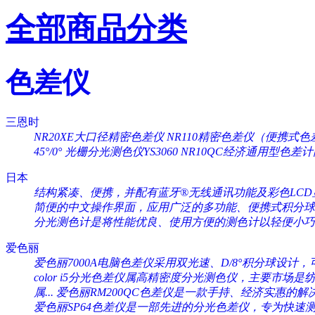
全部商品分类
色差仪
三恩时
NR20XE大口径精密色差仪
NR110精密色差仪（便携式色
45°/0°
光栅分光测色仪YS3060
NR10QC经济通用型色差
日本
结构紧凑、便携，并配有蓝牙®无线通讯功能及彩色LCD显
简便的中文操作界面，应用广泛的多功能、便携式积分球分
分光测色计是将性能优良、使用方便的测色计以轻便小巧的
爱色丽
爱色丽7000A电脑色差仪采用双光速、D/8°积分球设计，可
color i5分光色差仪属高精密度分光测色仪，主要市场是纺织
属...
爱色丽RM200QC色差仪是一款手持、经济实惠的解决
爱色丽SP64色差仪是一部先进的分光色差仪，专为快速测量