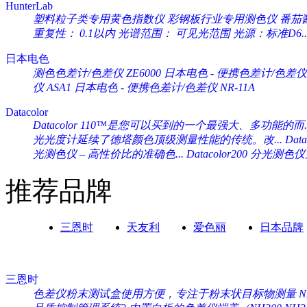
HunterLab
塑料粒子类专用黄色指数仪 彩钢板行业专用测色仪 番茄酱专
重复性： 0.1以内 光谱范围： 可见光范围 光源：标准D6..
日本电色
测色色差计/色差仪 ZE6000
日本电色 - 便携色差计/色差仪 
仪 ASA1
日本电色 - 便携色差计/色差仪 NR-11A
Datacolor
Datacolor 110™是您可以买到的一个最强大、多功能的而..
光光度计延续了德塔颜色顶级测量性能的传统。改...
Da
光测色仪 – 高性价比的准确色...
Datacolor200 分光
推荐品牌
三恩时
天友利
爱色丽
日本品牌
三恩时
色差仪粉末测试盒使用方便，专注于粉末状目标物测量