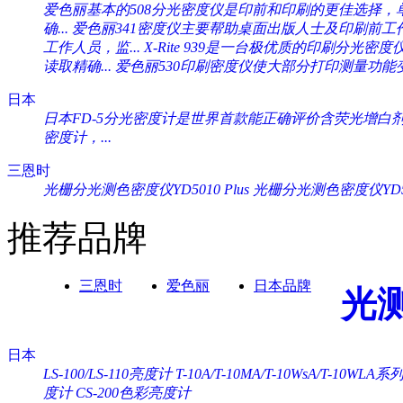
爱色丽基本的508分光密度仪是印前和印刷的更佳选择，单一
确...
爱色丽341密度仪主要帮助桌面出版人士及印刷前工作人
工作人员，监...
X-Rite 939是一台极优质的印刷分光密度
读取精确...
爱色丽530印刷密度仪使大部分打印测量功能变
日本
日本FD-5分光密度计是世界首款能正确评价含荧光增白剂纸
密度计，...
三恩时
光栅分光测色密度仪YD5010 Plus
光栅分光测色密度仪YD505
推荐品牌
三恩时
爱色丽
日本品牌
光
日本
LS-100/LS-110亮度计
T-10A/T-10MA/T-10WsA/T-10WL
度计
CS-200色彩亮度计