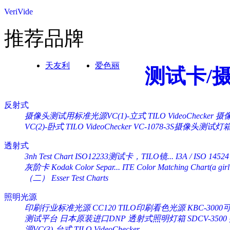
VeriVide
推荐品牌
天友利
爱色丽
测试卡/
反射式
摄像头测试用标准光源VC(1)-立式 TILO VideoChecker
摄像
VC(2)-卧式 TILO VideoChecker
VC-1078-3S摄像头测试灯
透射式
3nh Test Chart ISO12233测试卡，TILO镜...
I3A / ISO 14524
灰阶卡 Kodak Color Separ...
ITE Color Matching Chart(a girl 
（二） Esser Test Charts
照明光源
印刷行业标准光源 CC120 TILO印刷看色光源
KBC-30
测试平台
日本原装进口DNP 透射式照明灯箱 SDCV-3500
源VC(3)-台式 TILO VideoChecker