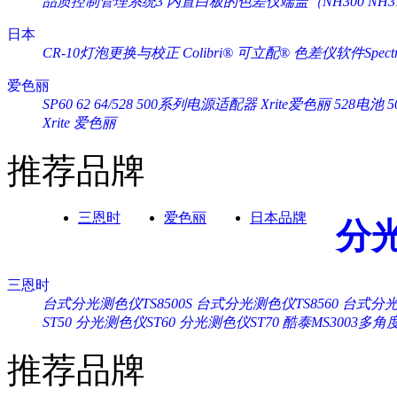
品质控制管理系统3
内置白板的色差仪端盖（NH300 NH3
日本
CR-10灯泡更换与校正
Colibri® 可立配®
色差仪软件Spectra
爱色丽
SP60 62 64/528 500系列电源适配器 Xrite爱色丽
528电池 
Xrite 爱色丽
推荐品牌
三恩时
爱色丽
日本品牌
分
三恩时
台式分光测色仪TS8500S
台式分光测色仪TS8560
台式分光测
ST50
分光测色仪ST60
分光测色仪ST70
酷泰MS3003多
推荐品牌