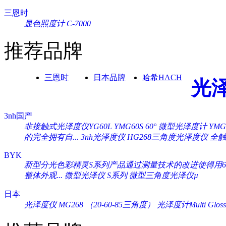
三恩时
显色照度计 C-7000
推荐品牌
三恩时
日本品牌
哈希HACH
光
3nh国产
非接触式光泽度仪YG60L
YMG60S 60° 微型光泽度计
YM
的完全拥有自...
3nh光泽度仪 HG268三角度光泽度仪
全触
BYK
新型分光色彩精灵S系列产品通过测量技术的改进使得用60°
整体外观...
微型光泽仪 S系列
微型三角度光泽仪µ
日本
光泽度仪 MG268 （20-60-85三角度）
光泽度计Multi Gloss 2