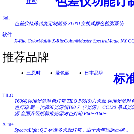
色差仪功能订
拜克)
3nh
色差仪特殊功能定制服务
3L001在线式颜色检测系统
软件
X-Rite ColorMail®
X-RiteColor®Master
SpectraMagic NX
C
推荐品牌
三恩时
爱色丽
日本品牌
标
TILO
T60(4)标准光源对色灯箱
TILO P60(6)六光源 标准光源对
色灯箱
新一代标准光源箱T90-7（7光源）
CC120 吊式
源
全面升级版标准光源对色灯箱 P60+/T60+
X-rite
SpectraLight QC 标准多光源灯箱，由十余年国际品牌...