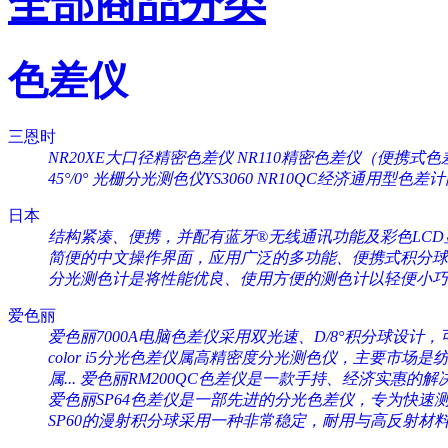
全部商品分类
色差仪
三恩时
NR20XE大口径精密色差仪
NR110精密色差仪（便携式色
45°/0°
光栅分光测色仪YS3060
NR10QC经济通用型色差
日本
结构紧凑、便携，并配有蓝牙®无线通讯功能及彩色LCD显
简便的中文操作界面，应用广泛的多功能、便携式积分球分
分光测色计是将性能优良、使用方便的测色计以轻便小巧的
爱色丽
爱色丽7000A电脑色差仪采用双光速、D/8°积分球设计，可
color i5分光色差仪属高精密度分光测色仪，主要市场是纺织
属...
爱色丽RM200QC色差仪是一款手持、经济实惠的解决
爱色丽SP64色差仪是一部先进的分光色差仪，专为快速测量
SP60的漫射积分球采用一种非常稳定，耐用与高反射材料（Sp