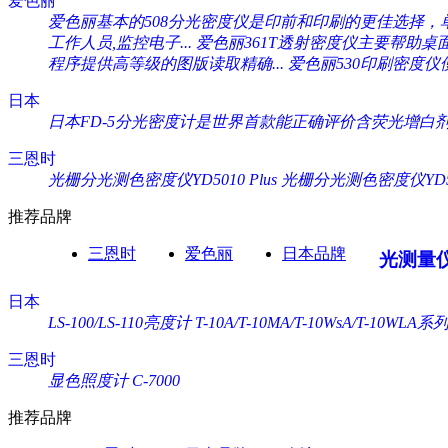
爱色丽
爱色丽基本的508分光密度仪是印前和印刷的更佳选择，单一
工作人员,监控电子...
爱色丽361T透射密度仪主要帮助桌
程序提供高等级的图版读取精确...
爱色丽530印刷密度仪
日本
日本FD-5分光密度计是世界首款能正确评价含荧光增白剂纸
三恩时
光栅分光测色密度仪YD5010 Plus
光栅分光测色密度仪YD505
推荐品牌
三恩时
爱色丽
日本品牌
光测量
日本
LS-100/LS-110亮度计
T-10A/T-10MA/T-10WsA/T-10WL
三恩时
显色照度计 C-7000
推荐品牌