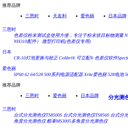
推荐品牌
三恩时
天友利
爱色丽
日本品牌
三恩时
色差仪粉末测试盒使用方便，专注于粉末状目标物测量
NH310配件）
微型打印机(色差仪专用)
日本
CR-10灯泡更换与校正
Colibri® 可立配®
色差仪软件Spectra
爱色丽
SP60 62 64/528 500系列电源适配器 Xrite爱色丽
528电池 
推荐品牌
三恩时
爱色丽
日本品牌
分光测
三恩时
台式分光测色仪TS8500S
台式分光测色仪TS8560
台式分光测
角度分光测色仪
酷泰MS3005多角度分光测色仪