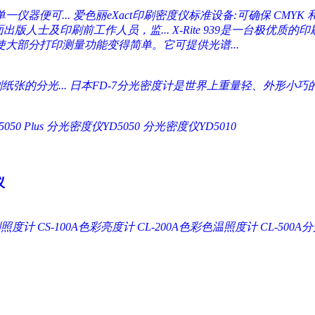
仪器便可...
爱色丽eXact印刷密度仪标准设备:可确保 CMYK 和
面出版人士及印刷前工作人员，监...
X-Rite 939是一台极优质
使大部分打印测量功能变得简单。它可提供光谱...
张的分光...
日本FD-7分光密度计是世界上重量轻、外形小巧的
0 Plus
分光密度仪YD5050
分光密度仪YD5010
仪
A系列照度计
CS-100A色彩亮度计
CL-200A色彩色温照度计
CL-500