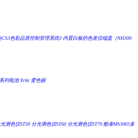
QCS3色彩品质控制管理系统3
内置白板的色差仪端盖（NH300
P系列电池 Xrite 爱色丽
光测色仪ST50
分光测色仪ST60
分光测色仪ST70
酷泰MS3003多