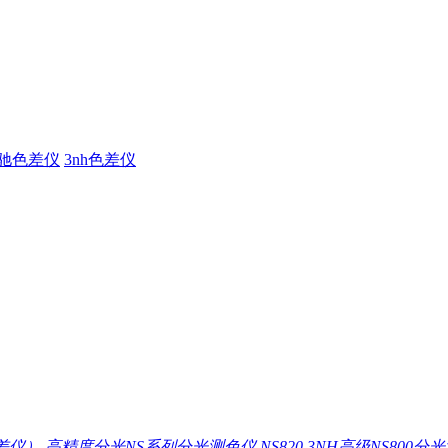
驰色差仪
3nh色差仪
差仪）
高精度分光NS系列分光测色仪 NS820
3NH高级NS800分光测