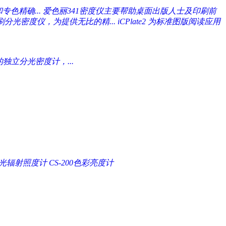
专色精确...
爱色丽341密度仪主要帮助桌面出版人士及印刷前
的印刷分光密度仪，为提供无比的精...
iCPlate2 为标准图版阅读应用
独立分光密度计，...
A分光辐射照度计
CS-200色彩亮度计