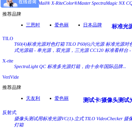
X-Rite ColorMail®
X-RiteColor®Master
SpectraMagic NX
C
推荐品牌
三恩时
爱色丽
日本品牌
标准光
TILO
T60(4)标准光源对色灯箱
TILO P60(6)六光源 标准光源对
式光源箱 - 单光源，双光源，三光源
CC120 标准看样台
X-rite
SpectraLight QC 标准多光源灯箱，由十余年国际品牌...
VeriVide
推荐品牌
天友利
爱色丽
测试卡/摄像头测试
反射式
摄像头测试用标准光源VC(1)-立式 TILO VideoChecker
摄像
灯箱