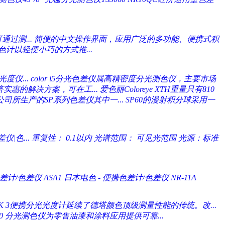
通过测...
简便的中文操作界面，应用广泛的多功能、便携式积
计以轻便小巧的方式推...
度仪...
color i5分光色差仪属高精密度分光测色仪，主要市场
济实惠的解决方案，可在工...
爱色丽Coloreye XTH重量只有810
te公司所生产的SP系列色差仪其中一...
SP60的漫射积分球采用一
仪|色...
重复性： 0.1以内 光谱范围： 可见光范围 光源：标准
差计/色差仪 ASA1
日本电色 - 便携色差计/色差仪 NR-11A
CK 3便携分光光度计延续了德塔颜色顶级测量性能的传统。改...
or200 分光测色仪为零售油漆和涂料应用提供可靠...