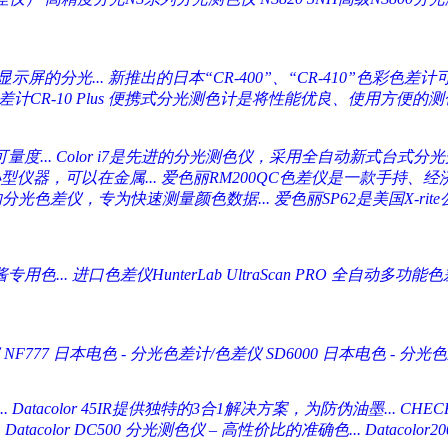
示屏的分光...
新推出的日本“CR-400”、“CR-410”色彩色差计可
CR-10 Plus
便携式分光测色计是将性能优良、使用方便的测色
量度...
Color i7是先进的分光测色仪，采用全自动新式台式分光光
型仪器，可以在金属...
爱色丽RM200QC色差仪是一款手持、经
的分光色差仪，专为快速测量颜色数据...
爱色丽SP62是美国X-ri
用色...
进口色差仪HunterLab UltraScan PRO 全自动多功能色差
NF777
日本电色 - 分光色差计/色差仪 SD6000
日本电色 - 分光色
.
Datacolor 45IR提供独特的3合1解决方案，为防伪油墨...
CHE
.
Datacolor DC500 分光测色仪 – 高性价比的准确色...
Datacol