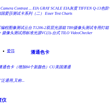
 Camera Contrast ...
EIA GRAY SCALE EIA灰度
TIFFEN Q-13色阶卡
爱莎测试卡系列（二） Esser Test Charts
00可编程图像测试云台
T1206-2双层光源箱
TB9摄像头测试专用灯箱
r
摄像头测试用标准光源VC(3)-台式 TILO VideoChecker
爱莎
潘通色卡
国际潘通色卡（增加84个新颜色）CU美国潘通
用,又称...
度仪