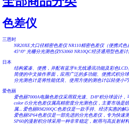
全部商品分类
色差仪
三恩时
NR20XE大口径精密色差仪
NR110精密色差仪（便携式色
45°/0°
光栅分光测色仪YS3060
NR10QC经济通用型色差
日本
结构紧凑、便携，并配有蓝牙®无线通讯功能及彩色LCD显
简便的中文操作界面，应用广泛的多功能、便携式积分球分
分光测色计是将性能优良、使用方便的测色计以轻便小巧的
爱色丽
爱色丽7000A电脑色差仪采用双光速、D/8°积分球设计，可
color i5分光色差仪属高精密度分光测色仪，主要市场是纺织
属...
爱色丽RM200QC色差仪是一款手持、经济实惠的解决
爱色丽SP64色差仪是一部先进的分光色差仪，专为快速测量
SP60的漫射积分球采用一种非常稳定，耐用与高反射材料（Sp