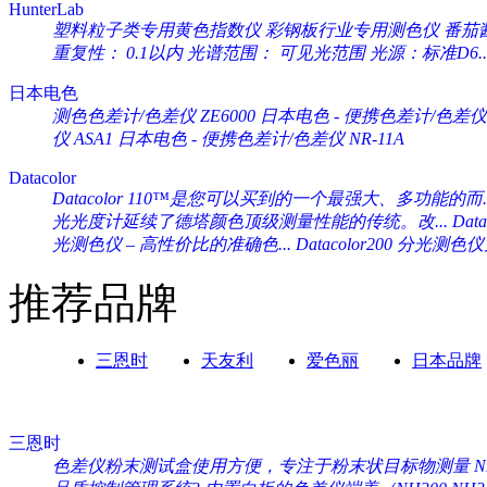
HunterLab
塑料粒子类专用黄色指数仪 彩钢板行业专用测色仪 番茄酱专
重复性： 0.1以内 光谱范围： 可见光范围 光源：标准D6..
日本电色
测色色差计/色差仪 ZE6000
日本电色 - 便携色差计/色差仪 
仪 ASA1
日本电色 - 便携色差计/色差仪 NR-11A
Datacolor
Datacolor 110™是您可以买到的一个最强大、多功能的而..
光光度计延续了德塔颜色顶级测量性能的传统。改...
Da
光测色仪 – 高性价比的准确色...
Datacolor200 分光
推荐品牌
三恩时
天友利
爱色丽
日本品牌
三恩时
色差仪粉末测试盒使用方便，专注于粉末状目标物测量