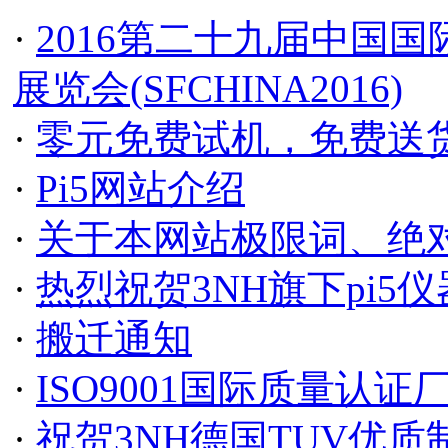
·
2016第二十九届中国
展览会(SFCHINA2016)
·
零元免费试机，免费送
·
Pi5网站介绍
·
关于本网站极限词、绝
·
热烈祝贺3NH旗下pi5
·
搬迁通知
·
ISO9001国际质量认证
·
祝贺3NH德国TUV优