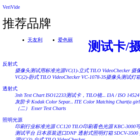
VeriVide
推荐品牌
天友利
爱色丽
测试卡/
反射式
摄像头测试用标准光源VC(1)-立式 TILO VideoChecker
摄像
VC(2)-卧式 TILO VideoChecker
VC-1078-3S摄像头测试灯
透射式
3nh Test Chart ISO12233测试卡，TILO镜...
I3A / ISO 14524
灰阶卡 Kodak Color Separ...
ITE Color Matching Chart(a girl 
（二） Esser Test Charts
照明光源
印刷行业标准光源 CC120 TILO印刷看色光源
KBC-30
测试平台
日本原装进口DNP 透射式照明灯箱 SDCV-3500
源VC(3)-台式 TILO VideoChecker