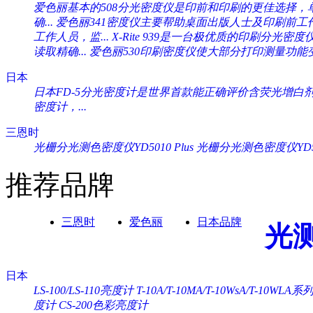
爱色丽基本的508分光密度仪是印前和印刷的更佳选择，单一
确...
爱色丽341密度仪主要帮助桌面出版人士及印刷前工作人
工作人员，监...
X-Rite 939是一台极优质的印刷分光密度
读取精确...
爱色丽530印刷密度仪使大部分打印测量功能变
日本
日本FD-5分光密度计是世界首款能正确评价含荧光增白剂纸
密度计，...
三恩时
光栅分光测色密度仪YD5010 Plus
光栅分光测色密度仪YD505
推荐品牌
三恩时
爱色丽
日本品牌
光
日本
LS-100/LS-110亮度计
T-10A/T-10MA/T-10WsA/T-10WL
度计
CS-200色彩亮度计