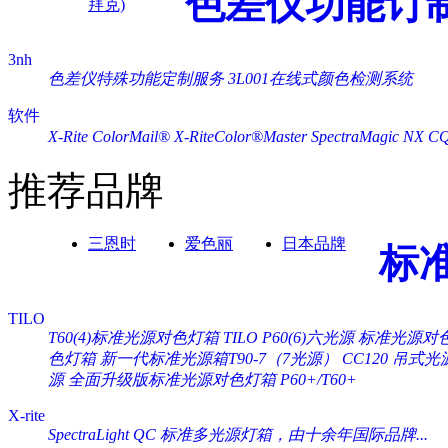
色差仪功能订
拜克)
3nh
色差仪特殊功能定制服务
3L001在线式颜色检测系统
软件
X-Rite ColorMail®
X-RiteColor®Master
SpectraMagic NX
C
推荐品牌
三恩时
爱色丽
日本品牌
标
TILO
T60(4)标准光源对色灯箱
TILO P60(6)六光源 标准光源对
色灯箱
新一代标准光源箱T90-7（7光源）
CC120 吊式
源
全面升级版标准光源对色灯箱 P60+/T60+
X-rite
SpectraLight QC 标准多光源灯箱，由十余年国际品牌...