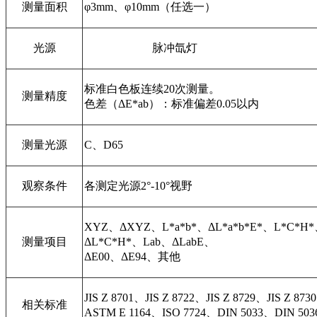
测量面积
φ3mm、φ10mm（任选一）
光源
脉冲氙灯
标准白色板连续20次测量。
测量精度
色差（ΔE*ab）：标准偏差0.05以内
测量光源
C、D65
观察条件
各测定光源2°-10°视野
XYZ、ΔXYZ、L*a*b*、ΔL*a*b*E*、L*C*H
测量项目
ΔL*C*H*、Lab、ΔLabE、
ΔE00、ΔE94、其他
JIS Z 8701、JIS Z 8722、JIS Z 8729、JIS Z 8
相关标准
ASTM E 1164、ISO 7724、DIN 5033、DIN 5