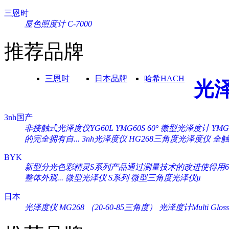
三恩时
显色照度计 C-7000
推荐品牌
三恩时
日本品牌
哈希HACH
光
3nh国产
非接触式光泽度仪YG60L
YMG60S 60° 微型光泽度计
YM
的完全拥有自...
3nh光泽度仪 HG268三角度光泽度仪
全触
BYK
新型分光色彩精灵S系列产品通过测量技术的改进使得用60°
整体外观...
微型光泽仪 S系列
微型三角度光泽仪µ
日本
光泽度仪 MG268 （20-60-85三角度）
光泽度计Multi Gloss 2