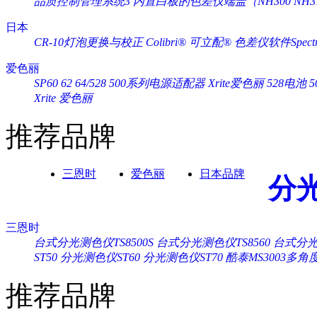
品质控制管理系统3
内置白板的色差仪端盖（NH300 NH3
日本
CR-10灯泡更换与校正
Colibri® 可立配®
色差仪软件Spectra
爱色丽
SP60 62 64/528 500系列电源适配器 Xrite爱色丽
528电池 
Xrite 爱色丽
推荐品牌
三恩时
爱色丽
日本品牌
分
三恩时
台式分光测色仪TS8500S
台式分光测色仪TS8560
台式分光测
ST50
分光测色仪ST60
分光测色仪ST70
酷泰MS3003多
推荐品牌