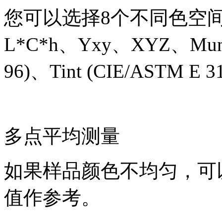
您可以选择
8
个不同色空
L*C*h
、
Yxy
、
XYZ
、
Mun
96)
、
Tint (CIE/ASTM E 3
多点平均测量
如果样品颜色不均匀，可
值作参考。