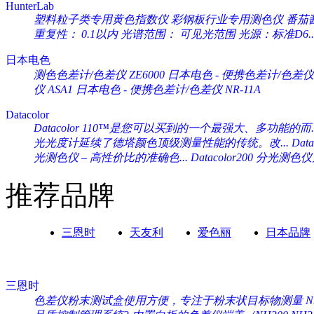
HunterLab
塑料粒子类专用黄色指数仪 彩钢板行业专用测色仪 番茄酱专
重复性： 0.1以内 光谱范围： 可见光范围 光源：标准D6..
日本电色
测色色差计/色差仪 ZE6000
日本电色 - 便携色差计/色差仪 
仪 ASA1
日本电色 - 便携色差计/色差仪 NR-11A
Datacolor
Datacolor 110™是您可以买到的一个最强大、多功能的而..
光光度计延续了德塔颜色顶级测量性能的传统。改...
Da
光测色仪 – 高性价比的准确色...
Datacolor200 分光
推荐品牌
三恩时
天友利
爱色丽
日本品牌
三恩时
色差仪粉末测试盒使用方便，专注于粉末状目标物测量