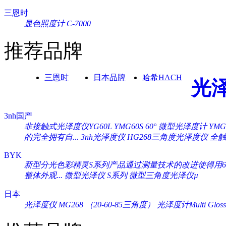
三恩时
显色照度计 C-7000
推荐品牌
三恩时
日本品牌
哈希HACH
光
3nh国产
非接触式光泽度仪YG60L
YMG60S 60° 微型光泽度计
YM
的完全拥有自...
3nh光泽度仪 HG268三角度光泽度仪
全触
BYK
新型分光色彩精灵S系列产品通过测量技术的改进使得用60°
整体外观...
微型光泽仪 S系列
微型三角度光泽仪µ
日本
光泽度仪 MG268 （20-60-85三角度）
光泽度计Multi Gloss 2