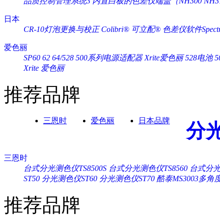
品质控制管理系统3
内置白板的色差仪端盖（NH300 NH3
日本
CR-10灯泡更换与校正
Colibri® 可立配®
色差仪软件Spectra
爱色丽
SP60 62 64/528 500系列电源适配器 Xrite爱色丽
528电池 
Xrite 爱色丽
推荐品牌
三恩时
爱色丽
日本品牌
分
三恩时
台式分光测色仪TS8500S
台式分光测色仪TS8560
台式分光测
ST50
分光测色仪ST60
分光测色仪ST70
酷泰MS3003多
推荐品牌