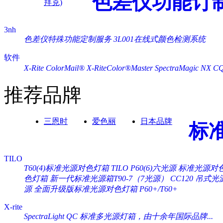
色差仪功能订
拜克)
3nh
色差仪特殊功能定制服务
3L001在线式颜色检测系统
软件
X-Rite ColorMail®
X-RiteColor®Master
SpectraMagic NX
C
推荐品牌
三恩时
爱色丽
日本品牌
标
TILO
T60(4)标准光源对色灯箱
TILO P60(6)六光源 标准光源对
色灯箱
新一代标准光源箱T90-7（7光源）
CC120 吊式
源
全面升级版标准光源对色灯箱 P60+/T60+
X-rite
SpectraLight QC 标准多光源灯箱，由十余年国际品牌...