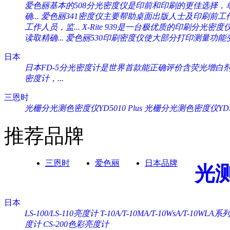
爱色丽基本的508分光密度仪是印前和印刷的更佳选择，单一
确...
爱色丽341密度仪主要帮助桌面出版人士及印刷前工作人
工作人员，监...
X-Rite 939是一台极优质的印刷分光密度
读取精确...
爱色丽530印刷密度仪使大部分打印测量功能变
日本
日本FD-5分光密度计是世界首款能正确评价含荧光增白剂纸
密度计，...
三恩时
光栅分光测色密度仪YD5010 Plus
光栅分光测色密度仪YD505
推荐品牌
三恩时
爱色丽
日本品牌
光
日本
LS-100/LS-110亮度计
T-10A/T-10MA/T-10WsA/T-10WL
度计
CS-200色彩亮度计