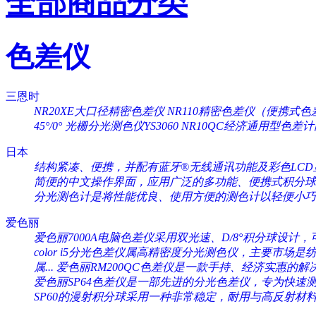
全部商品分类
色差仪
三恩时
NR20XE大口径精密色差仪
NR110精密色差仪（便携式色
45°/0°
光栅分光测色仪YS3060
NR10QC经济通用型色差
日本
结构紧凑、便携，并配有蓝牙®无线通讯功能及彩色LCD显
简便的中文操作界面，应用广泛的多功能、便携式积分球分
分光测色计是将性能优良、使用方便的测色计以轻便小巧的
爱色丽
爱色丽7000A电脑色差仪采用双光速、D/8°积分球设计，可
color i5分光色差仪属高精密度分光测色仪，主要市场是纺织
属...
爱色丽RM200QC色差仪是一款手持、经济实惠的解决
爱色丽SP64色差仪是一部先进的分光色差仪，专为快速测量
SP60的漫射积分球采用一种非常稳定，耐用与高反射材料（Sp