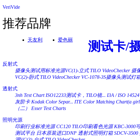
VeriVide
推荐品牌
天友利
爱色丽
测试卡/
反射式
摄像头测试用标准光源VC(1)-立式 TILO VideoChecker
摄像
VC(2)-卧式 TILO VideoChecker
VC-1078-3S摄像头测试灯
透射式
3nh Test Chart ISO12233测试卡，TILO镜...
I3A / ISO 14524
灰阶卡 Kodak Color Separ...
ITE Color Matching Chart(a girl 
（二） Esser Test Charts
照明光源
印刷行业标准光源 CC120 TILO印刷看色光源
KBC-30
测试平台
日本原装进口DNP 透射式照明灯箱 SDCV-3500
源VC(3)-台式 TILO VideoChecker