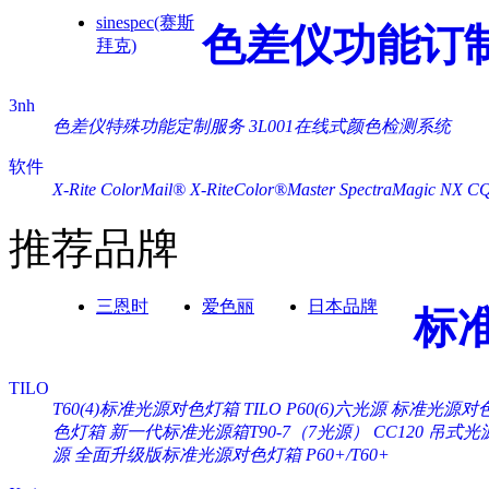
sinespec(赛斯
色差仪功能订
拜克)
3nh
色差仪特殊功能定制服务
3L001在线式颜色检测系统
软件
X-Rite ColorMail®
X-RiteColor®Master
SpectraMagic NX
C
推荐品牌
三恩时
爱色丽
日本品牌
标
TILO
T60(4)标准光源对色灯箱
TILO P60(6)六光源 标准光源对
色灯箱
新一代标准光源箱T90-7（7光源）
CC120 吊式
源
全面升级版标准光源对色灯箱 P60+/T60+