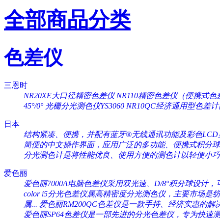
全部商品分类
色差仪
三恩时
NR20XE大口径精密色差仪
NR110精密色差仪（便携式色
45°/0°
光栅分光测色仪YS3060
NR10QC经济通用型色差
日本
结构紧凑、便携，并配有蓝牙®无线通讯功能及彩色LCD显
简便的中文操作界面，应用广泛的多功能、便携式积分球分
分光测色计是将性能优良、使用方便的测色计以轻便小巧的
爱色丽
爱色丽7000A电脑色差仪采用双光速、D/8°积分球设计，可
color i5分光色差仪属高精密度分光测色仪，主要市场是纺织
属...
爱色丽RM200QC色差仪是一款手持、经济实惠的解决
爱色丽SP64色差仪是一部先进的分光色差仪，专为快速测量