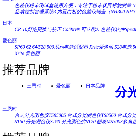
色差仪粉末测试盒使用方便，专注于粉末状目标物测量
品质控制管理系统3
内置白板的色差仪端盖（NH300 NH3
日本
CR-10灯泡更换与校正
Colibri® 可立配®
色差仪软件Spectra
爱色丽
SP60 62 64/528 500系列电源适配器 Xrite爱色丽
528电池 
Xrite 爱色丽
推荐品牌
三恩时
爱色丽
日本品牌
分
三恩时
台式分光测色仪TS8500S
台式分光测色仪TS8560
台式分光测
ST50
分光测色仪ST60
分光测色仪ST70
酷泰MS3003多