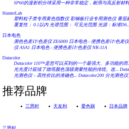
SP60的漫射积分球采用一种非常稳定，耐用与高反射材料（Sp
HunterLab
塑料粒子类专用黄色指数仪 彩钢板行业专用测色仪 番茄酱专
重复性： 0.1以内 光谱范围： 可见光范围 光源：标准D6..
日本电色
测色色差计/色差仪 ZE6000
日本电色 - 便携色差计/色差仪 
仪 ASA1
日本电色 - 便携色差计/色差仪 NR-11A
Datacolor
Datacolor 110™是您可以买到的一个最强大、多功能的而..
光光度计延续了德塔颜色顶级测量性能的传统。改...
Da
光测色仪 – 高性价比的准确色...
Datacolor200 分光
推荐品牌
三恩时
天友利
爱色丽
日本品牌
三恩时