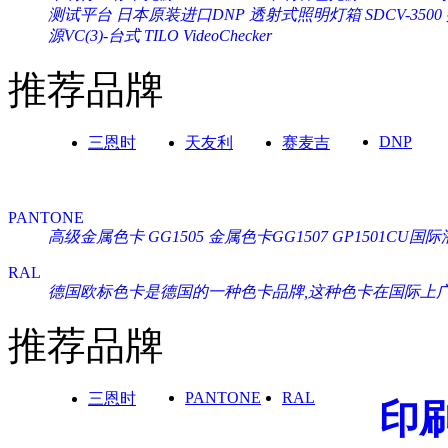
测试平台
日本原装进口DNP 透射式照明灯箱 SDCV-3500
源VC(3)-台式 TILO VideoChecker
推荐品牌
DNP
三恩时
天友利
赛麦吉
PANTONE
高级金属色卡 GG1505
金属色卡GG1507
GP1501CU
RAL
德国欧标色卡是德国的一种色卡品牌,这种色卡在国际上广泛通
推荐品牌
PANTONE
RAL
三恩时
印