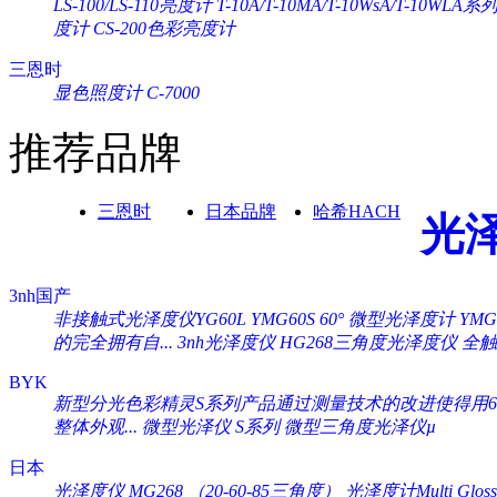
LS-100/LS-110亮度计
T-10A/T-10MA/T-10WsA/T-10WL
度计
CS-200色彩亮度计
三恩时
显色照度计 C-7000
推荐品牌
三恩时
日本品牌
哈希HACH
光
3nh国产
非接触式光泽度仪YG60L
YMG60S 60° 微型光泽度计
YM
的完全拥有自...
3nh光泽度仪 HG268三角度光泽度仪
全触
BYK
新型分光色彩精灵S系列产品通过测量技术的改进使得用60°
整体外观...
微型光泽仪 S系列
微型三角度光泽仪µ
日本
光泽度仪 MG268 （20-60-85三角度）
光泽度计Multi Gloss 2