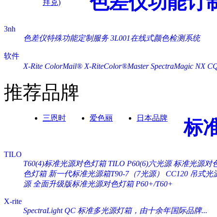
色差仪功能订
拜克)
3nh
色差仪特殊功能定制服务
3L001在线式颜色检测系统
软件
X-Rite ColorMail®
X-RiteColor®Master
SpectraMagic NX
C
推荐品牌
三恩时
爱色丽
日本品牌
标
TILO
T60(4)标准光源对色灯箱
TILO P60(6)六光源 标准光源对
色灯箱
新一代标准光源箱T90-7（7光源）
CC120 吊式
源
全面升级版标准光源对色灯箱 P60+/T60+
X-rite
SpectraLight QC 标准多光源灯箱，由十余年国际品牌...