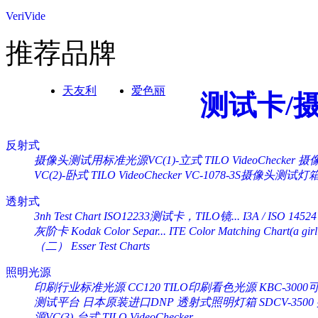
VeriVide
推荐品牌
天友利
爱色丽
测试卡/
反射式
摄像头测试用标准光源VC(1)-立式 TILO VideoChecker
摄像
VC(2)-卧式 TILO VideoChecker
VC-1078-3S摄像头测试灯
透射式
3nh Test Chart ISO12233测试卡，TILO镜...
I3A / ISO 14524
灰阶卡 Kodak Color Separ...
ITE Color Matching Chart(a girl 
（二） Esser Test Charts
照明光源
印刷行业标准光源 CC120 TILO印刷看色光源
KBC-30
测试平台
日本原装进口DNP 透射式照明灯箱 SDCV-3500
源VC(3)-台式 TILO VideoChecker