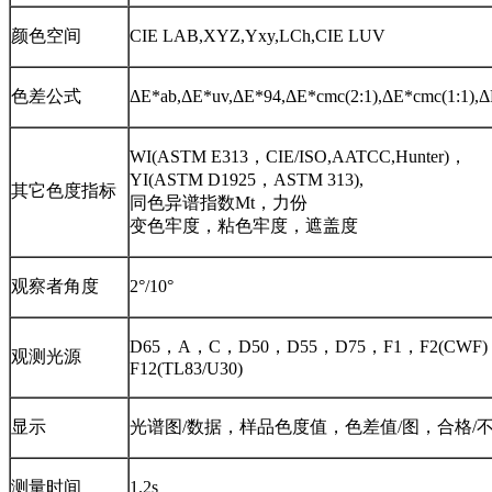
颜色空间
CIE LAB,XYZ,Yxy,LCh,CIE LUV
色差公式
ΔE*ab,ΔE*uv,ΔE*94,ΔE*cmc(2:1),ΔE*cmc(1:1),
WI(ASTM E313，CIE/ISO,AATCC,Hunter)，
YI(ASTM D1925，ASTM 313),
其它色度指标
同色异谱指数Mt，力份
变色牢度，粘色牢度，遮盖度
观察者角度
2°/10°
D65，A，C，D50，D55，D75，F1，F2(CWF)，F
观测光源
F12(TL83/U30)
显示
光谱图/数据，样品色度值，色差值/图，合格
测量时间
1.2s