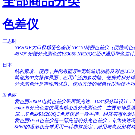
全部商品分类
色差仪
三恩时
NR20XE大口径精密色差仪
NR110精密色差仪（便携式色
45°/0°
光栅分光测色仪YS3060
NR10QC经济通用型色差
日本
结构紧凑、便携，并配有蓝牙®无线通讯功能及彩色LCD显
简便的中文操作界面，应用广泛的多功能、便携式积分球分
分光测色计是将性能优良、使用方便的测色计以轻便小巧的
爱色丽
爱色丽7000A电脑色差仪采用双光速、D/8°积分球设计，可
color i5分光色差仪属高精密度分光测色仪，主要市场是纺织
属...
爱色丽RM200QC色差仪是一款手持、经济实惠的解决
爱色丽SP64色差仪是一部先进的分光色差仪，专为快速测量
SP60的漫射积分球采用一种非常稳定，耐用与高反射材料（Sp