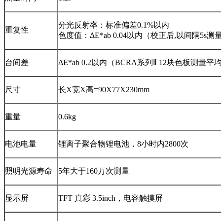
分光反射率：标准偏差0.1%以内
重复性
色度值：ΔE*ab 0.04以内（校正后,以间隔5s
台间差
ΔE*ab 0.2以内（BCRA系列Ⅱ 12块色板测量平
尺寸
长X宽X高=90X77X230mm
重量
0.6kg
电池电量
锂离子聚合物锂电池，8小时内2800次
照明光源寿命
5年大于160万次测量
显示屏
TFT 真彩 3.5inch，电容触摸屏