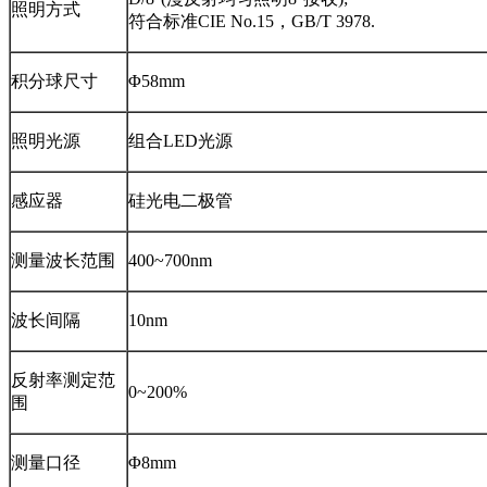
照明方式
符合标准CIE No.15，GB/T 3978.
积分球尺寸
Φ58mm
照明光源
组合LED光源
感应器
硅光电二极管
测量波长范围
400~700nm
波长间隔
10nm
反射率测定范
0~200%
围
测量口径
Φ8mm