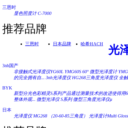
三恩时
显色照度计 C-7000
推荐品牌
三恩时
日本品牌
哈希HACH
光
3nh国产
非接触式光泽度仪YG60L
YMG60S 60° 微型光泽度计
YM
的完全拥有自...
3nh光泽度仪 HG268三角度光泽度仪
全触
BYK
新型分光色彩精灵S系列产品通过测量技术的改进使得用60°
整体外观...
微型光泽仪 S系列
微型三角度光泽仪µ
日本
光泽度仪 MG268 （20-60-85三角度）
光泽度计Multi Gloss 2