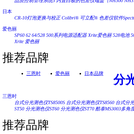
品质控制管理系统3
内置白板的色差仪端盖（NH300 NH3
日本
CR-10灯泡更换与校正
Colibri® 可立配®
色差仪软件Spectra
爱色丽
SP60 62 64/528 500系列电源适配器 Xrite爱色丽
528电池 
Xrite 爱色丽
推荐品牌
三恩时
爱色丽
日本品牌
分
三恩时
台式分光测色仪TS8500S
台式分光测色仪TS8560
台式分光测
ST50
分光测色仪ST60
分光测色仪ST70
酷泰MS3003多
推荐品牌