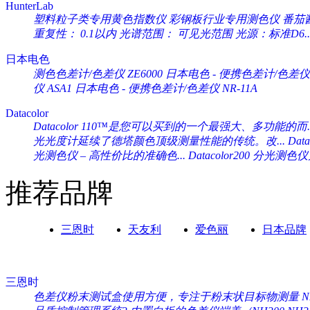
HunterLab
塑料粒子类专用黄色指数仪 彩钢板行业专用测色仪 番茄酱专
重复性： 0.1以内 光谱范围： 可见光范围 光源：标准D6..
日本电色
测色色差计/色差仪 ZE6000
日本电色 - 便携色差计/色差仪 
仪 ASA1
日本电色 - 便携色差计/色差仪 NR-11A
Datacolor
Datacolor 110™是您可以买到的一个最强大、多功能的而..
光光度计延续了德塔颜色顶级测量性能的传统。改...
Da
光测色仪 – 高性价比的准确色...
Datacolor200 分光
推荐品牌
三恩时
天友利
爱色丽
日本品牌
三恩时
色差仪粉末测试盒使用方便，专注于粉末状目标物测量