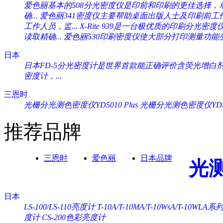
爱色丽基本的508分光密度仪是印前和印刷的更佳选择，单一
确...
爱色丽341密度仪主要帮助桌面出版人士及印刷前工作人
工作人员，监...
X-Rite 939是一台极优质的印刷分光密度
读取精确...
爱色丽530印刷密度仪使大部分打印测量功能变
日本
日本FD-5分光密度计是世界首款能正确评价含荧光增白剂纸
密度计，...
三恩时
光栅分光测色密度仪YD5010 Plus
光栅分光测色密度仪YD505
推荐品牌
三恩时
爱色丽
日本品牌
光
日本
LS-100/LS-110亮度计
T-10A/T-10MA/T-10WsA/T-10WL
度计
CS-200色彩亮度计