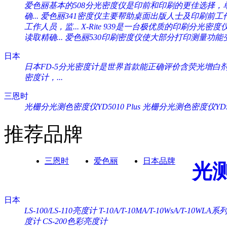
爱色丽基本的508分光密度仪是印前和印刷的更佳选择，单一
确...
爱色丽341密度仪主要帮助桌面出版人士及印刷前工作人
工作人员，监...
X-Rite 939是一台极优质的印刷分光密度
读取精确...
爱色丽530印刷密度仪使大部分打印测量功能变
日本
日本FD-5分光密度计是世界首款能正确评价含荧光增白剂纸
密度计，...
三恩时
光栅分光测色密度仪YD5010 Plus
光栅分光测色密度仪YD505
推荐品牌
三恩时
爱色丽
日本品牌
光
日本
LS-100/LS-110亮度计
T-10A/T-10MA/T-10WsA/T-10WL
度计
CS-200色彩亮度计