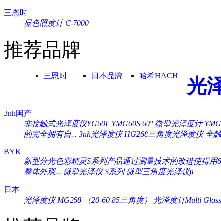
三恩时
显色照度计 C-7000
推荐品牌
三恩时
日本品牌
哈希HACH
光
3nh国产
非接触式光泽度仪YG60L
YMG60S 60° 微型光泽度计
YM
的完全拥有自...
3nh光泽度仪 HG268三角度光泽度仪
全触
BYK
新型分光色彩精灵S系列产品通过测量技术的改进使得用60°
整体外观...
微型光泽仪 S系列
微型三角度光泽仪µ
日本
光泽度仪 MG268 （20-60-85三角度）
光泽度计Multi Gloss 2