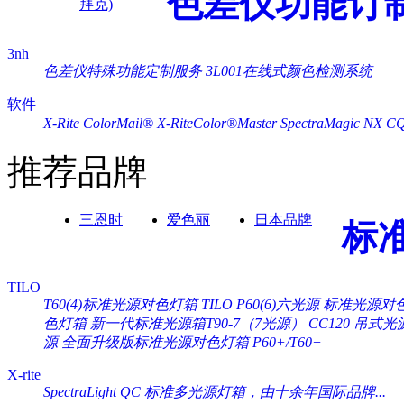
色差仪功能订
拜克)
3nh
色差仪特殊功能定制服务
3L001在线式颜色检测系统
软件
X-Rite ColorMail®
X-RiteColor®Master
SpectraMagic NX
C
推荐品牌
三恩时
爱色丽
日本品牌
标
TILO
T60(4)标准光源对色灯箱
TILO P60(6)六光源 标准光源对
色灯箱
新一代标准光源箱T90-7（7光源）
CC120 吊式
源
全面升级版标准光源对色灯箱 P60+/T60+
X-rite
SpectraLight QC 标准多光源灯箱，由十余年国际品牌...