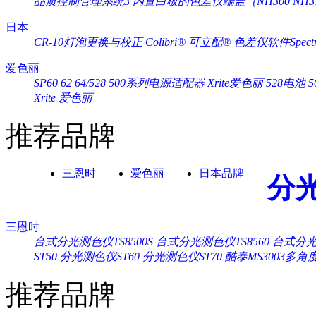
品质控制管理系统3
内置白板的色差仪端盖（NH300 NH3
日本
CR-10灯泡更换与校正
Colibri® 可立配®
色差仪软件Spectra
爱色丽
SP60 62 64/528 500系列电源适配器 Xrite爱色丽
528电池 
Xrite 爱色丽
推荐品牌
三恩时
爱色丽
日本品牌
分
三恩时
台式分光测色仪TS8500S
台式分光测色仪TS8560
台式分光测
ST50
分光测色仪ST60
分光测色仪ST70
酷泰MS3003多
推荐品牌