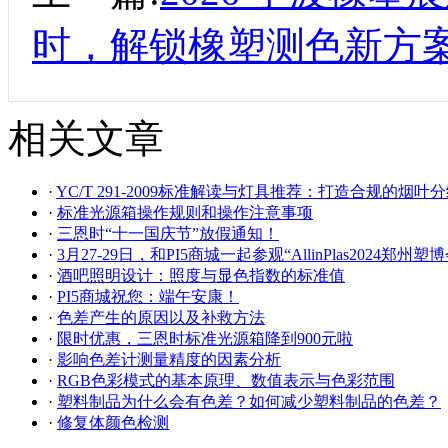
时，解锁橡塑测色新方
相关文章
·
YC/T 291-2009标准解读与灯具推荐：打造合规的烟叶
·
标准光源箱操作规则和操作注意事项
·
三恩时“十一国庆节”放假通知！
·
3月27-29日，和PI5商城一起参观“AllinPlas2024郑州塑博
·
酒吧照明设计：照度与显色指数的标准值
·
PI5商城祝您：端午安康！
·
色差产生的原因以及补救方法
·
限时优惠，三恩时标准光源箱降到900元啦
·
影响色差计测量精度的因素分析
·
RGB色彩模式的基本原理、数值表示与色彩范围
·
塑料制品为什么会有色差？如何减少塑料制品的色差？
·
修复体颜色检测