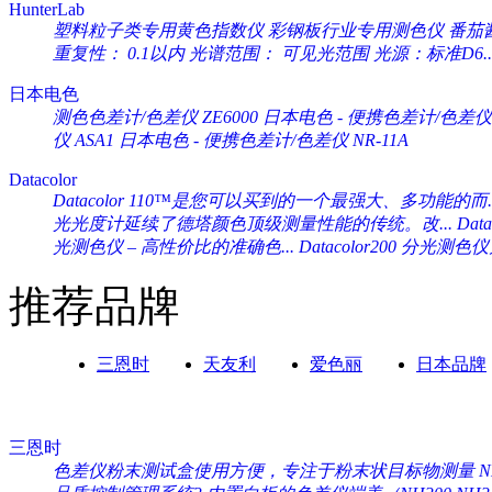
HunterLab
塑料粒子类专用黄色指数仪 彩钢板行业专用测色仪 番茄酱专
重复性： 0.1以内 光谱范围： 可见光范围 光源：标准D6..
日本电色
测色色差计/色差仪 ZE6000
日本电色 - 便携色差计/色差仪 
仪 ASA1
日本电色 - 便携色差计/色差仪 NR-11A
Datacolor
Datacolor 110™是您可以买到的一个最强大、多功能的而..
光光度计延续了德塔颜色顶级测量性能的传统。改...
Da
光测色仪 – 高性价比的准确色...
Datacolor200 分光
推荐品牌
三恩时
天友利
爱色丽
日本品牌
三恩时
色差仪粉末测试盒使用方便，专注于粉末状目标物测量