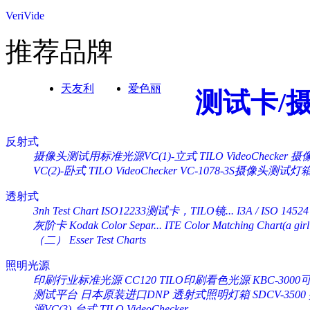
VeriVide
推荐品牌
天友利
爱色丽
测试卡/
反射式
摄像头测试用标准光源VC(1)-立式 TILO VideoChecker
摄像
VC(2)-卧式 TILO VideoChecker
VC-1078-3S摄像头测试灯
透射式
3nh Test Chart ISO12233测试卡，TILO镜...
I3A / ISO 14524
灰阶卡 Kodak Color Separ...
ITE Color Matching Chart(a girl 
（二） Esser Test Charts
照明光源
印刷行业标准光源 CC120 TILO印刷看色光源
KBC-30
测试平台
日本原装进口DNP 透射式照明灯箱 SDCV-3500
源VC(3)-台式 TILO VideoChecker