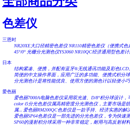
全部商品分类
色差仪
三恩时
NR20XE大口径精密色差仪
NR110精密色差仪（便携式色
45°/0°
光栅分光测色仪YS3060
NR10QC经济通用型色差
日本
结构紧凑、便携，并配有蓝牙®无线通讯功能及彩色LCD显
简便的中文操作界面，应用广泛的多功能、便携式积分球分
分光测色计是将性能优良、使用方便的测色计以轻便小巧的
爱色丽
爱色丽7000A电脑色差仪采用双光速、D/8°积分球设计，可
color i5分光色差仪属高精密度分光测色仪，主要市场是纺织
属...
爱色丽RM200QC色差仪是一款手持、经济实惠的解决
爱色丽SP64色差仪是一部先进的分光色差仪，专为快速测量
SP60的漫射积分球采用一种非常稳定，耐用与高反射材料（Sp