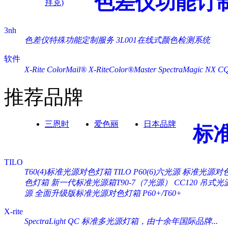
色差仪功能订
拜克)
3nh
色差仪特殊功能定制服务
3L001在线式颜色检测系统
软件
X-Rite ColorMail®
X-RiteColor®Master
SpectraMagic NX
C
推荐品牌
三恩时
爱色丽
日本品牌
标
TILO
T60(4)标准光源对色灯箱
TILO P60(6)六光源 标准光源对
色灯箱
新一代标准光源箱T90-7（7光源）
CC120 吊式
源
全面升级版标准光源对色灯箱 P60+/T60+
X-rite
SpectraLight QC 标准多光源灯箱，由十余年国际品牌...