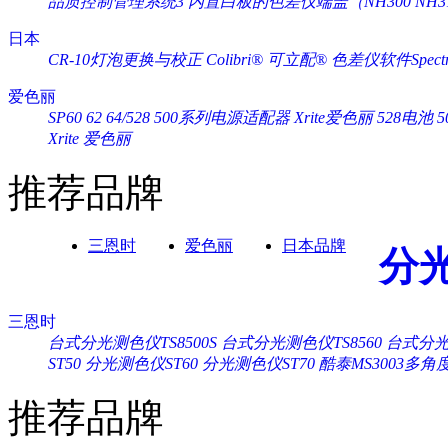
品质控制管理系统3
内置白板的色差仪端盖（NH300 NH3
日本
CR-10灯泡更换与校正
Colibri® 可立配®
色差仪软件Spectra
爱色丽
SP60 62 64/528 500系列电源适配器 Xrite爱色丽
528电池 
Xrite 爱色丽
推荐品牌
三恩时
爱色丽
日本品牌
分
三恩时
台式分光测色仪TS8500S
台式分光测色仪TS8560
台式分光测
ST50
分光测色仪ST60
分光测色仪ST70
酷泰MS3003多
推荐品牌