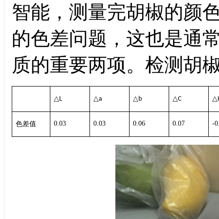
智能，测量完胡椒的颜
的色差问题，这也是通
质的重要两项。检测胡
△
△
△
△
△
L
a
b
C
0.03
0.03
0.06
0.07
-0
色差值