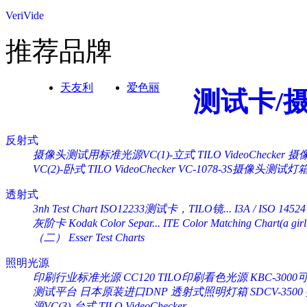
VeriVide
推荐品牌
天友利
爱色丽
测试卡/
反射式
摄像头测试用标准光源VC(1)-立式 TILO VideoChecker
摄像
VC(2)-卧式 TILO VideoChecker
VC-1078-3S摄像头测试灯
透射式
3nh Test Chart ISO12233测试卡，TILO镜...
I3A / ISO 14524
灰阶卡 Kodak Color Separ...
ITE Color Matching Chart(a girl 
（二） Esser Test Charts
照明光源
印刷行业标准光源 CC120 TILO印刷看色光源
KBC-30
测试平台
日本原装进口DNP 透射式照明灯箱 SDCV-3500
源VC(3)-台式 TILO VideoChecker