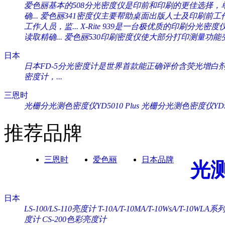
爱色丽基本的508分光密度仪是印前和印刷的更佳选择，单一
确...
爱色丽341密度仪主要帮助桌面出版人士及印刷前工作人
工作人员，监...
X-Rite 939是一台极优质的印刷分光密度
读取精确...
爱色丽530印刷密度仪使大部分打印测量功能变
日本
日本FD-5分光密度计是世界首款能正确评价含荧光增白剂纸
密度计，...
三恩时
光栅分光测色密度仪YD5010 Plus
光栅分光测色密度仪YD505
推荐品牌
三恩时
爱色丽
日本品牌
光
日本
LS-100/LS-110亮度计
T-10A/T-10MA/T-10WsA/T-10WL
度计
CS-200色彩亮度计