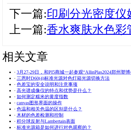
下一篇:
印刷分光密度仪
上一篇:
香水爽肤水色彩
相关文章
·
3月27-29日，和PI5商城一起参观“AllinPlas2024郑州塑博
·
三恩时D60(4)标准光源对色灯箱光源切换方法
·
色差宝的安全说明和注意事项
·
高光谱成像仪的特点和优势是什么？
·
如何测定糯米的黄度指数
·
canvas图形界面的操作
·
色温和相关色温的区别是什么？
·
木材的色差检测和控制
·
积分球反射与Lambertain表面
·
标准光源箱是如何进行对色观察的？