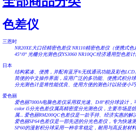
全部商品分类
色差仪
三恩时
NR20XE大口径精密色差仪
NR110精密色差仪（便携式色
45°/0°
光栅分光测色仪YS3060
NR10QC经济通用型色差
日本
结构紧凑、便携，并配有蓝牙®无线通讯功能及彩色LCD显
简便的中文操作界面，应用广泛的多功能、便携式积分球分
分光测色计是将性能优良、使用方便的测色计以轻便小巧的
爱色丽
爱色丽7000A电脑色差仪采用双光速、D/8°积分球设计，可
color i5分光色差仪属高精密度分光测色仪，主要市场是纺织
属...
爱色丽RM200QC色差仪是一款手持、经济实惠的解决
爱色丽SP64色差仪是一部先进的分光色差仪，专为快速测量
SP60的漫射积分球采用一种非常稳定，耐用与高反射材料（Sp