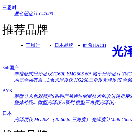
三恩时
显色照度计 C-7000
推荐品牌
三恩时
日本品牌
哈希HACH
光
3nh国产
非接触式光泽度仪YG60L
YMG60S 60° 微型光泽度计
YM
的完全拥有自...
3nh光泽度仪 HG268三角度光泽度仪
全触
BYK
新型分光色彩精灵S系列产品通过测量技术的改进使得用60°
整体外观...
微型光泽仪 S系列
微型三角度光泽仪µ
日本
光泽度仪 MG268 （20-60-85三角度）
光泽度计Multi Gloss 2