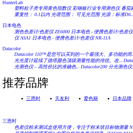
HunterLab
塑料粒子类专用黄色指数仪 彩钢板行业专用测色仪 番茄酱专
重复性： 0.1以内 光谱范围： 可见光范围 光源：标准D6..
日本电色
测色色差计/色差仪 ZE6000
日本电色 - 便携色差计/色差仪 
仪 ASA1
日本电色 - 便携色差计/色差仪 NR-11A
Datacolor
Datacolor 110™是您可以买到的一个最强大、多功能的而..
光光度计延续了德塔颜色顶级测量性能的传统。改...
Da
光测色仪 – 高性价比的准确色...
Datacolor200 分光
推荐品牌
三恩时
天友利
爱色丽
日本品牌
三恩时
色差仪粉末测试盒使用方便，专注于粉末状目标物测量