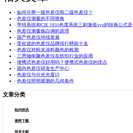
·
如何分辨一级色差仪和二级色差仪？
·
色差仪测量的不同视角
·
亨特系统和CIE 1931色度系统三刺激值xyz的转换公式
·
色差仪测量炼白绸的原理
·
国产色差仪持续发展
·
受欢迎的色差仪品牌排行榜前十名
·
色差仪对粉末涂料颜色的检测
·
三恩驰电脑色差仪在纺织行业的应用
·
便携式色差仪好用吗？便携式色差仪的优点
·
国内色差仪研发生产中心
·
色差仪与分光光度计
·
色差仪照明观测的几何条件
文章分类
站内快讯
资料下载
技术文献