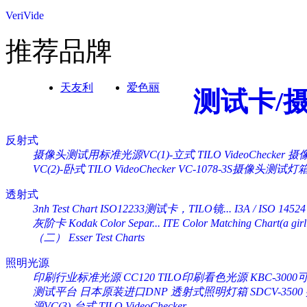
VeriVide
推荐品牌
天友利
爱色丽
测试卡/
反射式
摄像头测试用标准光源VC(1)-立式 TILO VideoChecker
摄像
VC(2)-卧式 TILO VideoChecker
VC-1078-3S摄像头测试灯
透射式
3nh Test Chart ISO12233测试卡，TILO镜...
I3A / ISO 14524
灰阶卡 Kodak Color Separ...
ITE Color Matching Chart(a girl 
（二） Esser Test Charts
照明光源
印刷行业标准光源 CC120 TILO印刷看色光源
KBC-30
测试平台
日本原装进口DNP 透射式照明灯箱 SDCV-3500
源VC(3)-台式 TILO VideoChecker