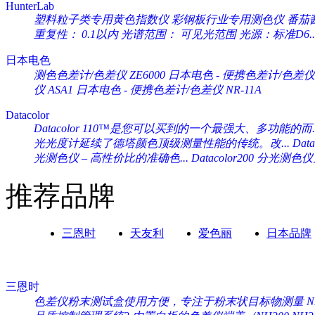
HunterLab
塑料粒子类专用黄色指数仪 彩钢板行业专用测色仪 番茄酱专
重复性： 0.1以内 光谱范围： 可见光范围 光源：标准D6..
日本电色
测色色差计/色差仪 ZE6000
日本电色 - 便携色差计/色差仪 
仪 ASA1
日本电色 - 便携色差计/色差仪 NR-11A
Datacolor
Datacolor 110™是您可以买到的一个最强大、多功能的而..
光光度计延续了德塔颜色顶级测量性能的传统。改...
Da
光测色仪 – 高性价比的准确色...
Datacolor200 分光
推荐品牌
三恩时
天友利
爱色丽
日本品牌
三恩时
色差仪粉末测试盒使用方便，专注于粉末状目标物测量