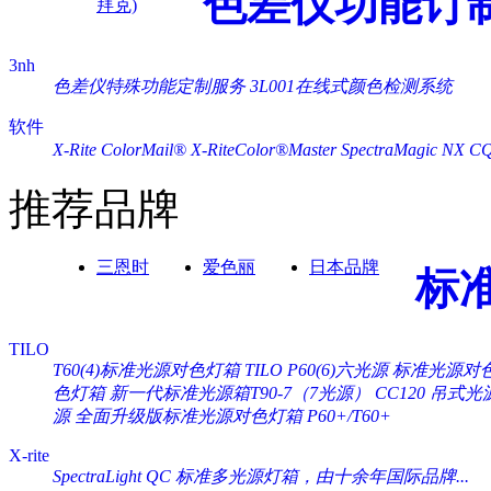
色差仪功能订
拜克)
3nh
色差仪特殊功能定制服务
3L001在线式颜色检测系统
软件
X-Rite ColorMail®
X-RiteColor®Master
SpectraMagic NX
C
推荐品牌
三恩时
爱色丽
日本品牌
标
TILO
T60(4)标准光源对色灯箱
TILO P60(6)六光源 标准光源对
色灯箱
新一代标准光源箱T90-7（7光源）
CC120 吊式
源
全面升级版标准光源对色灯箱 P60+/T60+
X-rite
SpectraLight QC 标准多光源灯箱，由十余年国际品牌...