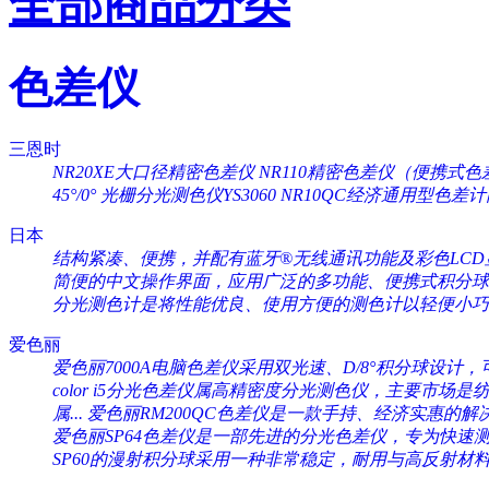
全部商品分类
色差仪
三恩时
NR20XE大口径精密色差仪
NR110精密色差仪（便携式色
45°/0°
光栅分光测色仪YS3060
NR10QC经济通用型色差
日本
结构紧凑、便携，并配有蓝牙®无线通讯功能及彩色LCD显
简便的中文操作界面，应用广泛的多功能、便携式积分球分
分光测色计是将性能优良、使用方便的测色计以轻便小巧的
爱色丽
爱色丽7000A电脑色差仪采用双光速、D/8°积分球设计，可
color i5分光色差仪属高精密度分光测色仪，主要市场是纺织
属...
爱色丽RM200QC色差仪是一款手持、经济实惠的解决
爱色丽SP64色差仪是一部先进的分光色差仪，专为快速测量
SP60的漫射积分球采用一种非常稳定，耐用与高反射材料（Sp