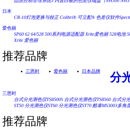
品质控制管理系统3
内置白板的色差仪端盖（NH300 NH3
日本
CR-10灯泡更换与校正
Colibri® 可立配®
色差仪软件Spectra
爱色丽
SP60 62 64/528 500系列电源适配器 Xrite爱色丽
528电池 
Xrite 爱色丽
推荐品牌
三恩时
爱色丽
日本品牌
分
三恩时
台式分光测色仪TS8500S
台式分光测色仪TS8560
台式分光测
ST50
分光测色仪ST60
分光测色仪ST70
酷泰MS3003多
推荐品牌