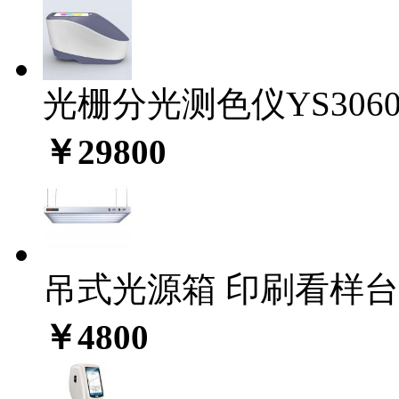
光栅分光测色仪YS306
￥29800
吊式光源箱 印刷看样台C
￥4800