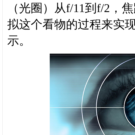
（光圈）从
f/11
到
f/2
，焦
拟这个看物的过程来实
示。