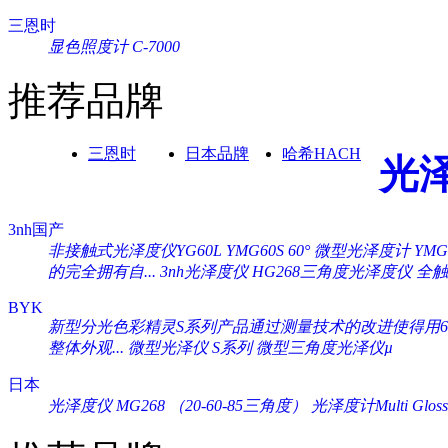
三恩时
显色照度计 C-7000
推荐品牌
三恩时
日本品牌
哈希HACH
光
3nh国产
非接触式光泽度仪YG60L
YMG60S 60° 微型光泽度计
YM
的完全拥有自...
3nh光泽度仪 HG268三角度光泽度仪
全触
BYK
新型分光色彩精灵S系列产品通过测量技术的改进使得用60°
整体外观...
微型光泽仪 S系列
微型三角度光泽仪µ
日本
光泽度仪 MG268 （20-60-85三角度）
光泽度计Multi Gloss 2