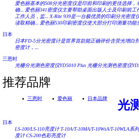
爱色丽基本的508分光密度仪是印前和印刷的更佳选择，单一
确...
爱色丽341密度仪主要帮助桌面出版人士及印刷前工作人
工作人员，监...
X-Rite 939是一台极优质的印刷分光密度
读取精确...
爱色丽530印刷密度仪使大部分打印测量功能变
日本
日本FD-5分光密度计是世界首款能正确评价含荧光增白剂纸
密度计，...
三恩时
光栅分光测色密度仪YD5010 Plus
光栅分光测色密度仪YD505
推荐品牌
三恩时
爱色丽
日本品牌
光
日本
LS-100/LS-110亮度计
T-10A/T-10MA/T-10WsA/T-10WL
度计
CS-200色彩亮度计