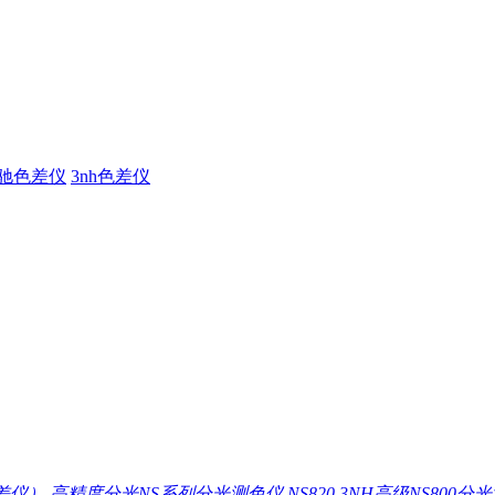
驰色差仪
3nh色差仪
差仪）
高精度分光NS系列分光测色仪 NS820
3NH高级NS800分光测