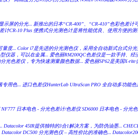
示屏的分光...
新推出的日本“CR-400”、“CR-410”色彩色差计可
CR-10 Plus
便携式分光测色计是将性能优良、使用方便的测色
量度...
Color i7是先进的分光测色仪，采用全自动新式台式分光光
型仪器，可以在金属...
爱色丽RM200QC色差仪是一款手持、经
的分光色差仪，专为快速测量颜色数据...
爱色丽SP62是美国X-ri
用色...
进口色差仪HunterLab UltraScan PRO 全自动多功能色差
NF777
日本电色 - 分光色差计/色差仪 SD6000
日本电色 - 分光色
.
Datacolor 45IR提供独特的3合1解决方案，为防伪油墨...
CHE
.
Datacolor DC500 分光测色仪 – 高性价比的准确色...
Datacol