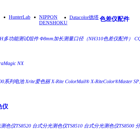
HunterLab
NIPPON
Datacolor德塔
色差仪配件
DENSHOKU
NH多功能测试组件
Φ8mm加长测量口径（NH310色差仪配件）
C
Magic NX
500系列电池 Xrite爱色丽
X-Rite ColorMail®
X-RiteColor®Master
S
色仪
色仪TS8520
台式分光测色仪TS8510
台式分光测色仪TS8500
分