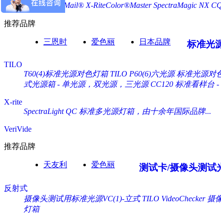
X-Rite ColorMail®
X-RiteColor®Master
SpectraMagic NX
C
推荐品牌
三恩时
爱色丽
日本品牌
标准光
TILO
T60(4)标准光源对色灯箱
TILO P60(6)六光源 标准光源对
式光源箱 - 单光源，双光源，三光源
CC120 标准看样台
X-rite
SpectraLight QC 标准多光源灯箱，由十余年国际品牌...
VeriVide
推荐品牌
天友利
爱色丽
测试卡/摄像头测试
反射式
摄像头测试用标准光源VC(1)-立式 TILO VideoChecker
摄像
灯箱