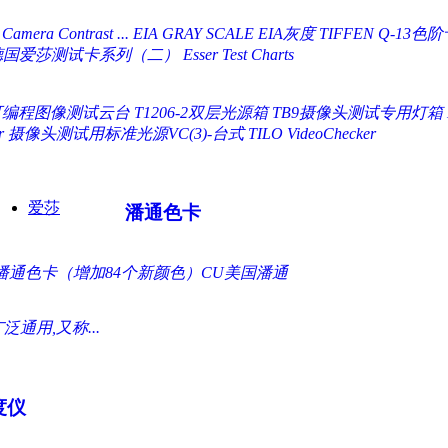
 Camera Contrast ...
EIA GRAY SCALE EIA灰度
TIFFEN Q-13色阶卡
爱莎测试卡系列（二） Esser Test Charts
00可编程图像测试云台
T1206-2双层光源箱
TB9摄像头测试专用灯箱
r
摄像头测试用标准光源VC(3)-台式 TILO VideoChecker
爱莎
潘通色卡
国际潘通色卡（增加84个新颜色）CU美国潘通
用,又称...
度仪