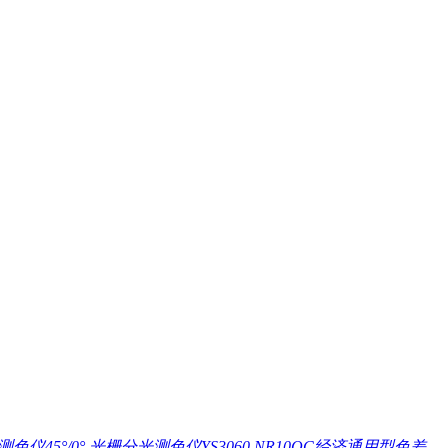
色仪45°/0°
光栅分光测色仪YS3060
NR10QC经济通用型色差