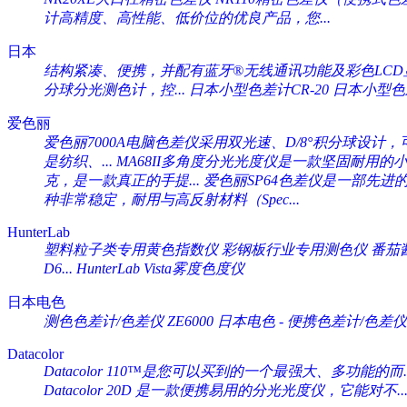
计高精度、高性能、低价位的优良产品，您...
日本
结构紧凑、便携，并配有蓝牙®无线通讯功能及彩色LCD显
分球分光测色计，控...
日本小型色差计CR-20
日本小型色差计
爱色丽
爱色丽7000A电脑色差仪采用双光速、D/8°积分球设计，可
是纺织、...
MA68II多角度分光光度仪是一款坚固耐用的小
克，是一款真正的手提...
爱色丽SP64色差仪是一部先进
种非常稳定，耐用与高反射材料（Spec...
HunterLab
塑料粒子类专用黄色指数仪 彩钢板行业专用测色仪 番茄酱专
D6...
HunterLab Vista雾度色度仪
日本电色
测色色差计/色差仪 ZE6000
日本电色 - 便携色差计/色差仪 
Datacolor
Datacolor 110™是您可以买到的一个最强大、多功能的而..
Datacolor 20D 是一款便携易用的分光光度仪，它能对不..