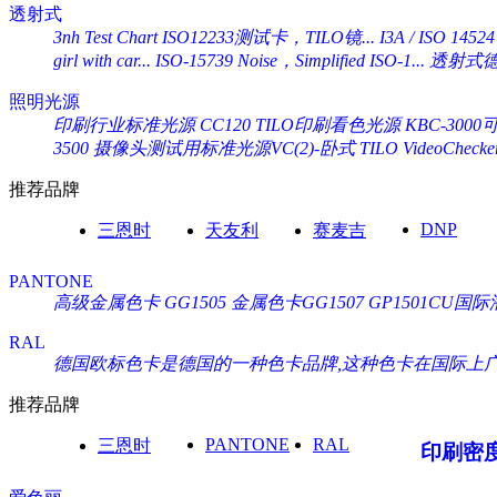
透射式
3nh Test Chart ISO12233测试卡，TILO镜...
I3A / ISO 14524
girl with car...
ISO-15739 Noise，Simplified ISO-1...
透射式德国
照明光源
印刷行业标准光源 CC120 TILO印刷看色光源
KBC-30
3500
摄像头测试用标准光源VC(2)-卧式 TILO VideoChecke
推荐品牌
DNP
三恩时
天友利
赛麦吉
PANTONE
高级金属色卡 GG1505
金属色卡GG1507
GP1501CU
RAL
德国欧标色卡是德国的一种色卡品牌,这种色卡在国际上广泛通
推荐品牌
PANTONE
RAL
三恩时
印刷密