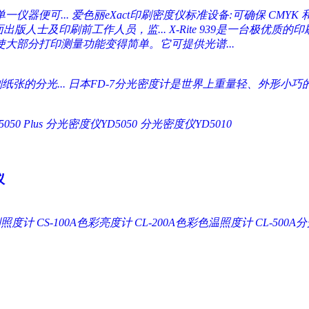
仪器便可...
爱色丽eXact印刷密度仪标准设备:可确保 CMYK 和
面出版人士及印刷前工作人员，监...
X-Rite 939是一台极优质
使大部分打印测量功能变得简单。它可提供光谱...
张的分光...
日本FD-7分光密度计是世界上重量轻、外形小巧的
0 Plus
分光密度仪YD5050
分光密度仪YD5010
仪
A系列照度计
CS-100A色彩亮度计
CL-200A色彩色温照度计
CL-500