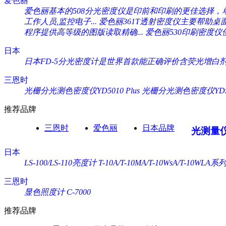
爱色丽
爱色丽基本的508分光密度仪是印前和印刷的更佳选择，单一
工作人员,监控电子...
爱色丽361T透射密度仪主要帮助桌
程序提供高等级的图版读取精确...
爱色丽530印刷密度仪
日本
日本FD-5分光密度计是世界首款能正确评价含荧光增白剂纸
三恩时
光栅分光测色密度仪YD5010 Plus
光栅分光测色密度仪YD505
推荐品牌
三恩时
爱色丽
日本品牌
光测量
日本
LS-100/LS-110亮度计
T-10A/T-10MA/T-10WsA/T-10WL
三恩时
显色照度计 C-7000
推荐品牌