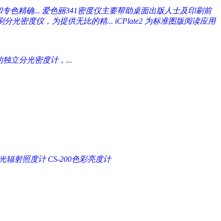
专色精确...
爱色丽341密度仪主要帮助桌面出版人士及印刷前
的印刷分光密度仪，为提供无比的精...
iCPlate2 为标准图版阅读应用
独立分光密度计，...
A分光辐射照度计
CS-200色彩亮度计