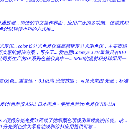
通过测...
简便的中文操作界面，应用广泛的多功能、便携式积
计以轻便小巧的方式推...
度仪...
color i5分光色差仪属高精密度分光测色仪，主要市场
济实惠的解决方案，可在工...
爱色丽Coloreye XTH重量只有810
te公司所生产的SP系列色差仪其中一...
SP60的漫射积分球采用一
仪|色...
重复性： 0.1以内 光谱范围： 可见光范围 光源：标准
差计/色差仪 ASA1
日本电色 - 便携色差计/色差仪 NR-11A
CK 3便携分光光度计延续了德塔颜色顶级测量性能的传统。改...
or200 分光测色仪为零售油漆和涂料应用提供可靠...