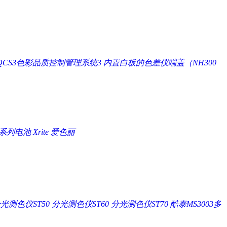
QCS3色彩品质控制管理系统3
内置白板的色差仪端盖（NH300
P系列电池 Xrite 爱色丽
光测色仪ST50
分光测色仪ST60
分光测色仪ST70
酷泰MS3003多