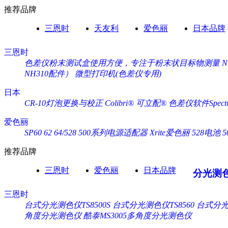
推荐品牌
三恩时
天友利
爱色丽
日本品牌
三恩时
色差仪粉末测试盒使用方便，专注于粉末状目标物测量
NH310配件）
微型打印机(色差仪专用)
日本
CR-10灯泡更换与校正
Colibri® 可立配®
色差仪软件Spectra
爱色丽
SP60 62 64/528 500系列电源适配器 Xrite爱色丽
528电池 
推荐品牌
三恩时
爱色丽
日本品牌
分光测
三恩时
台式分光测色仪TS8500S
台式分光测色仪TS8560
台式分光测
角度分光测色仪
酷泰MS3005多角度分光测色仪