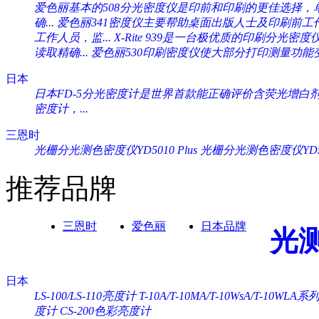
爱色丽基本的508分光密度仪是印前和印刷的更佳选择，单一
确...
爱色丽341密度仪主要帮助桌面出版人士及印刷前工作人
工作人员，监...
X-Rite 939是一台极优质的印刷分光密度
读取精确...
爱色丽530印刷密度仪使大部分打印测量功能变
日本
日本FD-5分光密度计是世界首款能正确评价含荧光增白剂纸
密度计，...
三恩时
光栅分光测色密度仪YD5010 Plus
光栅分光测色密度仪YD505
推荐品牌
三恩时
爱色丽
日本品牌
光
日本
LS-100/LS-110亮度计
T-10A/T-10MA/T-10WsA/T-10WL
度计
CS-200色彩亮度计