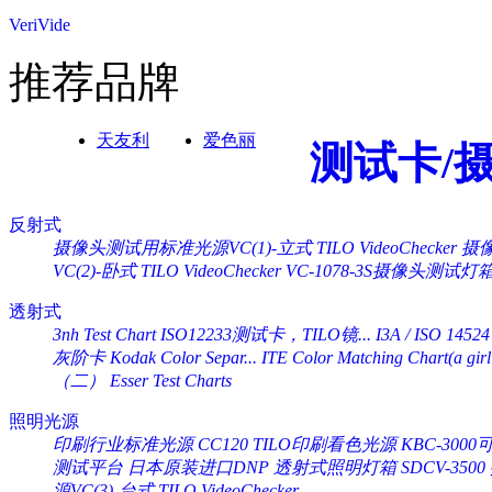
VeriVide
推荐品牌
天友利
爱色丽
测试卡/
反射式
摄像头测试用标准光源VC(1)-立式 TILO VideoChecker
摄像
VC(2)-卧式 TILO VideoChecker
VC-1078-3S摄像头测试灯
透射式
3nh Test Chart ISO12233测试卡，TILO镜...
I3A / ISO 14524
灰阶卡 Kodak Color Separ...
ITE Color Matching Chart(a girl 
（二） Esser Test Charts
照明光源
印刷行业标准光源 CC120 TILO印刷看色光源
KBC-30
测试平台
日本原装进口DNP 透射式照明灯箱 SDCV-3500
源VC(3)-台式 TILO VideoChecker