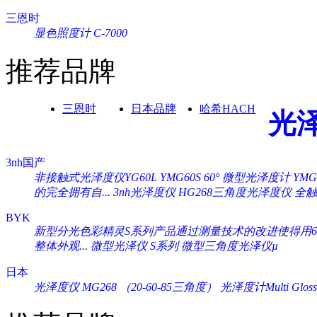
三恩时
显色照度计 C-7000
推荐品牌
三恩时
日本品牌
哈希HACH
光
3nh国产
非接触式光泽度仪YG60L
YMG60S 60° 微型光泽度计
YM
的完全拥有自...
3nh光泽度仪 HG268三角度光泽度仪
全触
BYK
新型分光色彩精灵S系列产品通过测量技术的改进使得用60°
整体外观...
微型光泽仪 S系列
微型三角度光泽仪µ
日本
光泽度仪 MG268 （20-60-85三角度）
光泽度计Multi Gloss 2