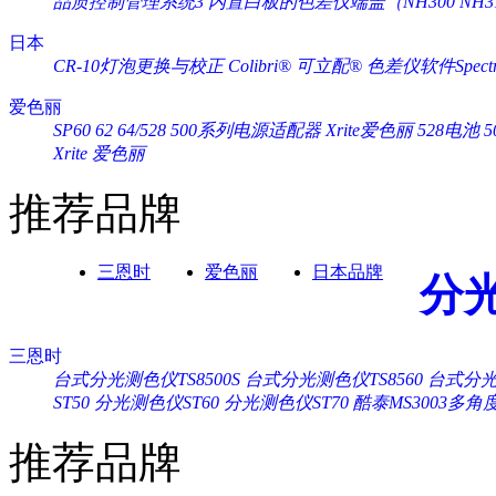
品质控制管理系统3
内置白板的色差仪端盖（NH300 NH3
日本
CR-10灯泡更换与校正
Colibri® 可立配®
色差仪软件Spectra
爱色丽
SP60 62 64/528 500系列电源适配器 Xrite爱色丽
528电池 
Xrite 爱色丽
推荐品牌
三恩时
爱色丽
日本品牌
分
三恩时
台式分光测色仪TS8500S
台式分光测色仪TS8560
台式分光测
ST50
分光测色仪ST60
分光测色仪ST70
酷泰MS3003多
推荐品牌