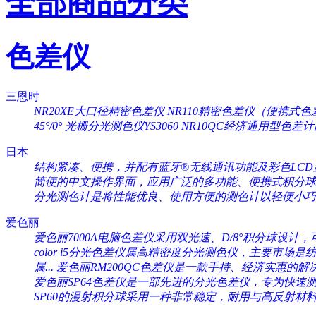
全部商品分类
色差仪
三恩时
NR20XE大口径精密色差仪
NR110精密色差仪（便携式色
45°/0°
光栅分光测色仪YS3060
NR10QC经济通用型色差
日本
结构紧凑、便携，并配有蓝牙®无线通讯功能及彩色LCD显
简便的中文操作界面，应用广泛的多功能、便携式积分球分
分光测色计是将性能优良、使用方便的测色计以轻便小巧的
爱色丽
爱色丽7000A电脑色差仪采用双光速、D/8°积分球设计，可
color i5分光色差仪属高精密度分光测色仪，主要市场是纺织
属...
爱色丽RM200QC色差仪是一款手持、经济实惠的解决
爱色丽SP64色差仪是一部先进的分光色差仪，专为快速测量
SP60的漫射积分球采用一种非常稳定，耐用与高反射材料（Sp