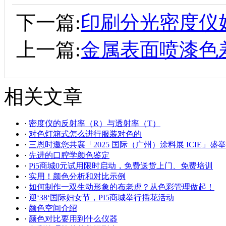
下一篇:
印刷分光密度仪
上一篇:
金属表面喷漆色
相关文章
·
密度仪的反射率（R）与透射率（T）
·
对色灯箱式怎么进行服装对色的
·
三恩时邀您共襄「2025 国际（广州）涂料展 ICIE」盛举
·
先进的口腔学颜色鉴定
·
Pi5商城0元试用限时启动，免费送货上门、免费培训
·
实用！颜色分析和对比示例
·
如何制作一双生动形象的布老虎？从色彩管理做起！
·
迎‘38‘国际妇女节，PI5商城举行插花活动
·
颜色空间介绍
·
颜色对比要用到什么仪器