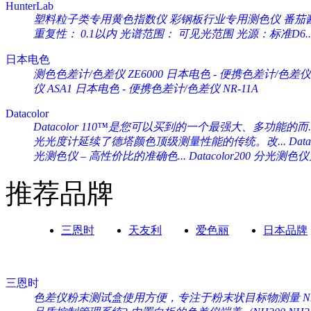
HunterLab
塑料粒子类专用黄色指数仪 彩钢板行业专用测色仪 番茄酱专
重复性： 0.1以内 光谱范围： 可见光范围 光源：标准D6..
日本电色
测色色差计/色差仪 ZE6000
日本电色 - 便携色差计/色差仪 
仪 ASA1
日本电色 - 便携色差计/色差仪 NR-11A
Datacolor
Datacolor 110™是您可以买到的一个最强大、多功能的而..
光光度计延续了德塔颜色顶级测量性能的传统。改...
Da
光测色仪 – 高性价比的准确色...
Datacolor200 分光
推荐品牌
三恩时
天友利
爱色丽
日本品牌
三恩时
色差仪粉末测试盒使用方便，专注于粉末状目标物测量