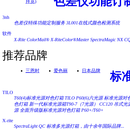
色差仪功能订
拜克)
3nh
色差仪特殊功能定制服务
3L001在线式颜色检测系统
软件
X-Rite ColorMail®
X-RiteColor®Master
SpectraMagic NX
C
推荐品牌
三恩时
爱色丽
日本品牌
标
TILO
T60(4)标准光源对色灯箱
TILO P60(6)六光源 标准光源对
色灯箱
新一代标准光源箱T90-7（7光源）
CC120 吊式
源
全面升级版标准光源对色灯箱 P60+/T60+
X-rite
SpectraLight QC 标准多光源灯箱，由十余年国际品牌...