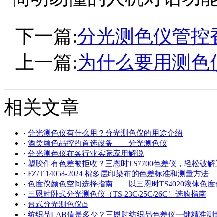
下一篇:
分光测色仪管控
上一篇:
为什么要用测色
相关文章
·
分光测色仪有什么用？分光测色仪的用途介绍
·
酒类颜色品控的首选设备——分光测色仪
·
分光测色仪在各行业实际应用解说
·
塑胶件有色差被拒收？三恩时TS7700色差仪，轻松破
·
FZ/T 14058-2024 棉多层印染布的色差标准和测量方法
·
色度仪颜色空间选择指南——以三恩时TS4020液体色
·
三恩时卧式分光测色仪（TS-23C/25C/26C）选购指南
·
台式分光测色仪i5
·
纺织品LAB值是多少？三恩时纺织品色差仪一键精准测