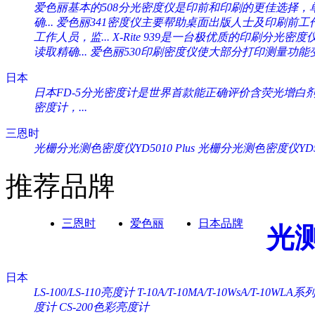
爱色丽基本的508分光密度仪是印前和印刷的更佳选择，单一
确...
爱色丽341密度仪主要帮助桌面出版人士及印刷前工作人
工作人员，监...
X-Rite 939是一台极优质的印刷分光密度
读取精确...
爱色丽530印刷密度仪使大部分打印测量功能变
日本
日本FD-5分光密度计是世界首款能正确评价含荧光增白剂纸
密度计，...
三恩时
光栅分光测色密度仪YD5010 Plus
光栅分光测色密度仪YD505
推荐品牌
三恩时
爱色丽
日本品牌
光
日本
LS-100/LS-110亮度计
T-10A/T-10MA/T-10WsA/T-10WL
度计
CS-200色彩亮度计