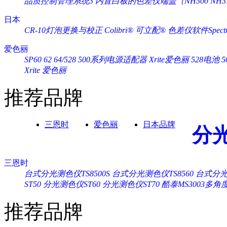
品质控制管理系统3
内置白板的色差仪端盖（NH300 NH3
日本
CR-10灯泡更换与校正
Colibri® 可立配®
色差仪软件Spectra
爱色丽
SP60 62 64/528 500系列电源适配器 Xrite爱色丽
528电池 
Xrite 爱色丽
推荐品牌
三恩时
爱色丽
日本品牌
分
三恩时
台式分光测色仪TS8500S
台式分光测色仪TS8560
台式分光测
ST50
分光测色仪ST60
分光测色仪ST70
酷泰MS3003多
推荐品牌