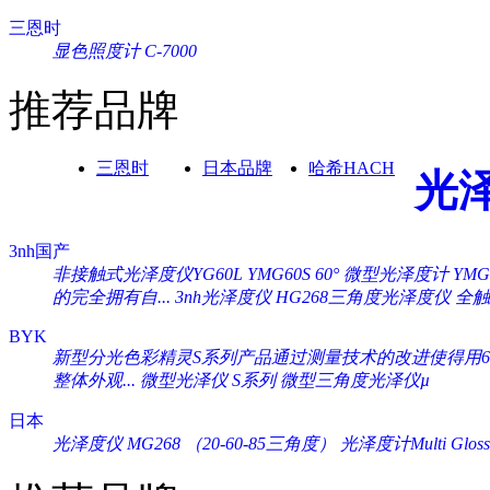
三恩时
显色照度计 C-7000
推荐品牌
三恩时
日本品牌
哈希HACH
光
3nh国产
非接触式光泽度仪YG60L
YMG60S 60° 微型光泽度计
YM
的完全拥有自...
3nh光泽度仪 HG268三角度光泽度仪
全触
BYK
新型分光色彩精灵S系列产品通过测量技术的改进使得用60°
整体外观...
微型光泽仪 S系列
微型三角度光泽仪µ
日本
光泽度仪 MG268 （20-60-85三角度）
光泽度计Multi Gloss 2