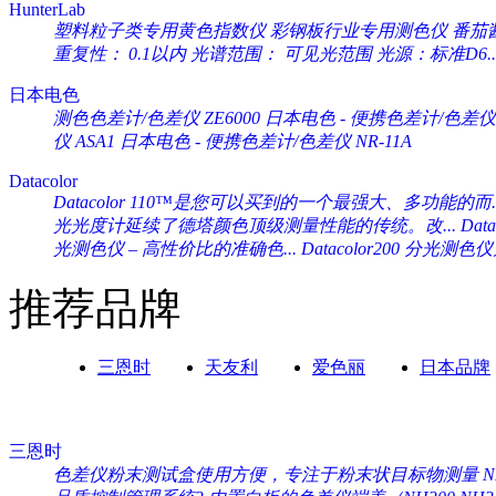
HunterLab
塑料粒子类专用黄色指数仪 彩钢板行业专用测色仪 番茄酱专
重复性： 0.1以内 光谱范围： 可见光范围 光源：标准D6..
日本电色
测色色差计/色差仪 ZE6000
日本电色 - 便携色差计/色差仪 
仪 ASA1
日本电色 - 便携色差计/色差仪 NR-11A
Datacolor
Datacolor 110™是您可以买到的一个最强大、多功能的而..
光光度计延续了德塔颜色顶级测量性能的传统。改...
Da
光测色仪 – 高性价比的准确色...
Datacolor200 分光
推荐品牌
三恩时
天友利
爱色丽
日本品牌
三恩时
色差仪粉末测试盒使用方便，专注于粉末状目标物测量