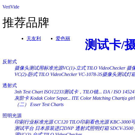
VeriVide
推荐品牌
天友利
爱色丽
测试卡/
反射式
摄像头测试用标准光源VC(1)-立式 TILO VideoChecker
摄像
VC(2)-卧式 TILO VideoChecker
VC-1078-3S摄像头测试灯
透射式
3nh Test Chart ISO12233测试卡，TILO镜...
I3A / ISO 14524
灰阶卡 Kodak Color Separ...
ITE Color Matching Chart(a girl 
（二） Esser Test Charts
照明光源
印刷行业标准光源 CC120 TILO印刷看色光源
KBC-30
测试平台
日本原装进口DNP 透射式照明灯箱 SDCV-3500
源VC(3)-台式 TILO VideoChecker