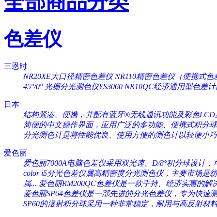
全部商品分类
色差仪
三恩时
NR20XE大口径精密色差仪
NR110精密色差仪（便携式色
45°/0°
光栅分光测色仪YS3060
NR10QC经济通用型色差
日本
结构紧凑、便携，并配有蓝牙®无线通讯功能及彩色LCD显
简便的中文操作界面，应用广泛的多功能、便携式积分球分
分光测色计是将性能优良、使用方便的测色计以轻便小巧的
爱色丽
爱色丽7000A电脑色差仪采用双光速、D/8°积分球设计，可
color i5分光色差仪属高精密度分光测色仪，主要市场是纺织
属...
爱色丽RM200QC色差仪是一款手持、经济实惠的解决
爱色丽SP64色差仪是一部先进的分光色差仪，专为快速测量
SP60的漫射积分球采用一种非常稳定，耐用与高反射材料（Sp