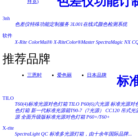
色差仪功能订
拜克)
3nh
色差仪特殊功能定制服务
3L001在线式颜色检测系统
软件
X-Rite ColorMail®
X-RiteColor®Master
SpectraMagic NX
C
推荐品牌
三恩时
爱色丽
日本品牌
标
TILO
T60(4)标准光源对色灯箱
TILO P60(6)六光源 标准光源对
色灯箱
新一代标准光源箱T90-7（7光源）
CC120 吊式
源
全面升级版标准光源对色灯箱 P60+/T60+
X-rite
SpectraLight QC 标准多光源灯箱，由十余年国际品牌...