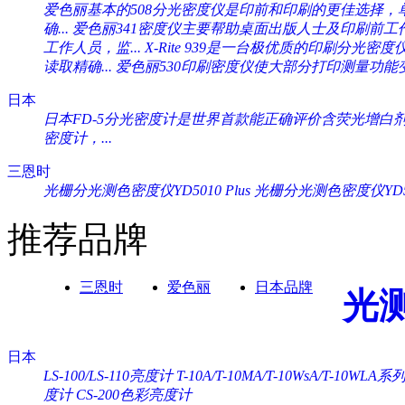
爱色丽基本的508分光密度仪是印前和印刷的更佳选择，单一
确...
爱色丽341密度仪主要帮助桌面出版人士及印刷前工作人
工作人员，监...
X-Rite 939是一台极优质的印刷分光密度
读取精确...
爱色丽530印刷密度仪使大部分打印测量功能变
日本
日本FD-5分光密度计是世界首款能正确评价含荧光增白剂纸
密度计，...
三恩时
光栅分光测色密度仪YD5010 Plus
光栅分光测色密度仪YD505
推荐品牌
三恩时
爱色丽
日本品牌
光
日本
LS-100/LS-110亮度计
T-10A/T-10MA/T-10WsA/T-10WL
度计
CS-200色彩亮度计