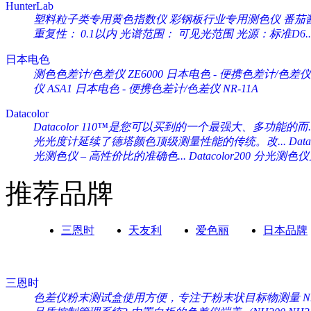
HunterLab
塑料粒子类专用黄色指数仪 彩钢板行业专用测色仪 番茄酱专
重复性： 0.1以内 光谱范围： 可见光范围 光源：标准D6..
日本电色
测色色差计/色差仪 ZE6000
日本电色 - 便携色差计/色差仪 
仪 ASA1
日本电色 - 便携色差计/色差仪 NR-11A
Datacolor
Datacolor 110™是您可以买到的一个最强大、多功能的而..
光光度计延续了德塔颜色顶级测量性能的传统。改...
Da
光测色仪 – 高性价比的准确色...
Datacolor200 分光
推荐品牌
三恩时
天友利
爱色丽
日本品牌
三恩时
色差仪粉末测试盒使用方便，专注于粉末状目标物测量