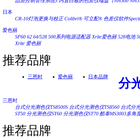
品质控制管理系统3
内置白板的色差仪端盖（NH300 NH3
日本
CR-10灯泡更换与校正
Colibri® 可立配®
色差仪软件Spectra
爱色丽
SP60 62 64/528 500系列电源适配器 Xrite爱色丽
528电池 
Xrite 爱色丽
推荐品牌
三恩时
爱色丽
日本品牌
分
三恩时
台式分光测色仪TS8500S
台式分光测色仪TS8560
台式分光测
ST50
分光测色仪ST60
分光测色仪ST70
酷泰MS3003多
推荐品牌