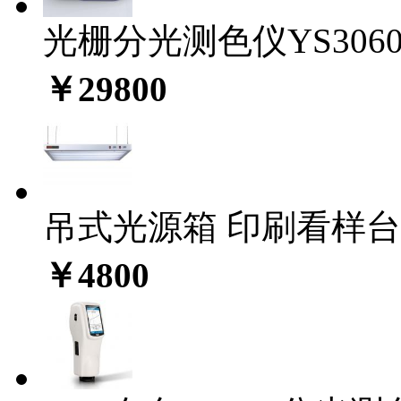
光栅分光测色仪YS306
￥29800
吊式光源箱 印刷看样台C
￥4800