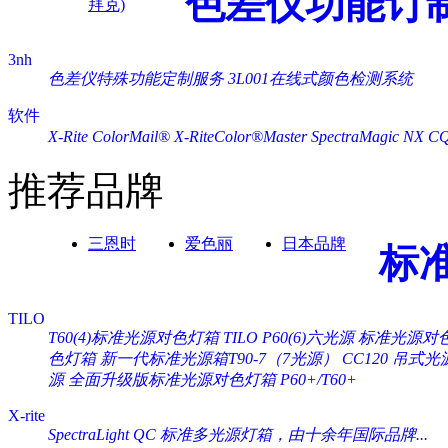
色差仪功能订
拜克)
3nh
色差仪特殊功能定制服务
3L001在线式颜色检测系统
软件
X-Rite ColorMail®
X-RiteColor®Master
SpectraMagic NX
C
推荐品牌
三恩时
爱色丽
日本品牌
标
TILO
T60(4)标准光源对色灯箱
TILO P60(6)六光源 标准光源对
色灯箱
新一代标准光源箱T90-7（7光源）
CC120 吊式
源
全面升级版标准光源对色灯箱 P60+/T60+
X-rite
SpectraLight QC 标准多光源灯箱，由十余年国际品牌...