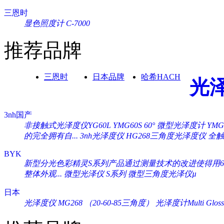
三恩时
显色照度计 C-7000
推荐品牌
三恩时
日本品牌
哈希HACH
光
3nh国产
非接触式光泽度仪YG60L
YMG60S 60° 微型光泽度计
YM
的完全拥有自...
3nh光泽度仪 HG268三角度光泽度仪
全触
BYK
新型分光色彩精灵S系列产品通过测量技术的改进使得用60°
整体外观...
微型光泽仪 S系列
微型三角度光泽仪µ
日本
光泽度仪 MG268 （20-60-85三角度）
光泽度计Multi Gloss 2