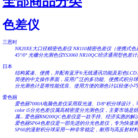
全部商品分类
色差仪
三恩时
NR20XE大口径精密色差仪
NR110精密色差仪（便携式色
45°/0°
光栅分光测色仪YS3060
NR10QC经济通用型色差
日本
结构紧凑、便携，并配有蓝牙®无线通讯功能及彩色LCD显
简便的中文操作界面，应用广泛的多功能、便携式积分球分
分光测色计是将性能优良、使用方便的测色计以轻便小巧的
爱色丽
爱色丽7000A电脑色差仪采用双光速、D/8°积分球设计，可
color i5分光色差仪属高精密度分光测色仪，主要市场是纺织
属...
爱色丽RM200QC色差仪是一款手持、经济实惠的解决
爱色丽SP64色差仪是一部先进的分光色差仪，专为快速测量
SP60的漫射积分球采用一种非常稳定，耐用与高反射材料（Sp