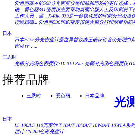
爱色丽基本的508分光密度仪是印前和印刷的更佳选择，单一
确...
爱色丽341密度仪主要帮助桌面出版人士及印刷前工作人
工作人员，监...
X-Rite 939是一台极优质的印刷分光密度
读取精确...
爱色丽530印刷密度仪使大部分打印测量功能变
日本
日本FD-5分光密度计是世界首款能正确评价含荧光增白剂纸
密度计，...
三恩时
光栅分光测色密度仪YD5010 Plus
光栅分光测色密度仪YD505
推荐品牌
三恩时
爱色丽
日本品牌
光
日本
LS-100/LS-110亮度计
T-10A/T-10MA/T-10WsA/T-10WL
度计
CS-200色彩亮度计