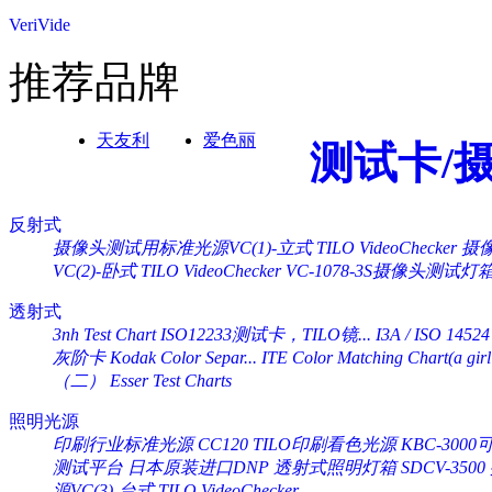
VeriVide
推荐品牌
天友利
爱色丽
测试卡/
反射式
摄像头测试用标准光源VC(1)-立式 TILO VideoChecker
摄像
VC(2)-卧式 TILO VideoChecker
VC-1078-3S摄像头测试灯
透射式
3nh Test Chart ISO12233测试卡，TILO镜...
I3A / ISO 14524
灰阶卡 Kodak Color Separ...
ITE Color Matching Chart(a girl 
（二） Esser Test Charts
照明光源
印刷行业标准光源 CC120 TILO印刷看色光源
KBC-30
测试平台
日本原装进口DNP 透射式照明灯箱 SDCV-3500
源VC(3)-台式 TILO VideoChecker