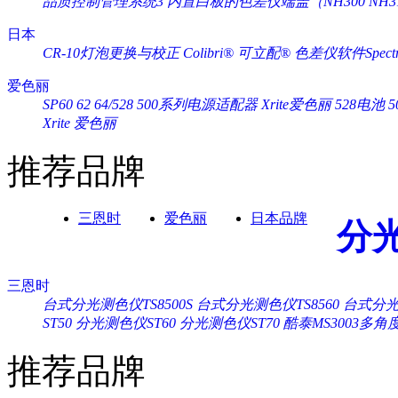
品质控制管理系统3
内置白板的色差仪端盖（NH300 NH3
日本
CR-10灯泡更换与校正
Colibri® 可立配®
色差仪软件Spectra
爱色丽
SP60 62 64/528 500系列电源适配器 Xrite爱色丽
528电池 
Xrite 爱色丽
推荐品牌
三恩时
爱色丽
日本品牌
分
三恩时
台式分光测色仪TS8500S
台式分光测色仪TS8560
台式分光测
ST50
分光测色仪ST60
分光测色仪ST70
酷泰MS3003多
推荐品牌