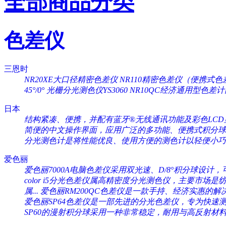
全部商品分类
色差仪
三恩时
NR20XE大口径精密色差仪
NR110精密色差仪（便携式色
45°/0°
光栅分光测色仪YS3060
NR10QC经济通用型色差
日本
结构紧凑、便携，并配有蓝牙®无线通讯功能及彩色LCD显
简便的中文操作界面，应用广泛的多功能、便携式积分球分
分光测色计是将性能优良、使用方便的测色计以轻便小巧的
爱色丽
爱色丽7000A电脑色差仪采用双光速、D/8°积分球设计，可
color i5分光色差仪属高精密度分光测色仪，主要市场是纺织
属...
爱色丽RM200QC色差仪是一款手持、经济实惠的解决
爱色丽SP64色差仪是一部先进的分光色差仪，专为快速测量
SP60的漫射积分球采用一种非常稳定，耐用与高反射材料（Sp