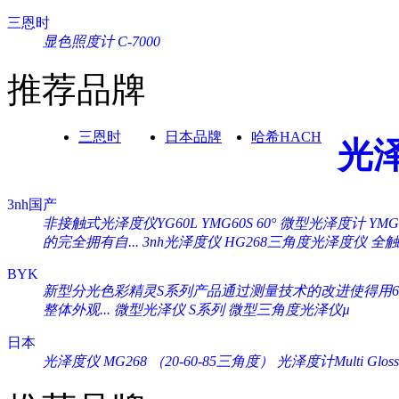
三恩时
显色照度计 C-7000
推荐品牌
三恩时
日本品牌
哈希HACH
光
3nh国产
非接触式光泽度仪YG60L
YMG60S 60° 微型光泽度计
YM
的完全拥有自...
3nh光泽度仪 HG268三角度光泽度仪
全触
BYK
新型分光色彩精灵S系列产品通过测量技术的改进使得用60°
整体外观...
微型光泽仪 S系列
微型三角度光泽仪µ
日本
光泽度仪 MG268 （20-60-85三角度）
光泽度计Multi Gloss 2