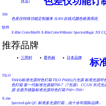
色差仪功能订
拜克)
3nh
色差仪特殊功能定制服务
3L001在线式颜色检测系统
软件
X-Rite ColorMail®
X-RiteColor®Master
SpectraMagic NX
C
推荐品牌
三恩时
爱色丽
日本品牌
标
TILO
T60(4)标准光源对色灯箱
TILO P60(6)六光源 标准光源对
色灯箱
新一代标准光源箱T90-7（7光源）
CC120 吊式
源
全面升级版标准光源对色灯箱 P60+/T60+
X-rite
SpectraLight QC 标准多光源灯箱，由十余年国际品牌...