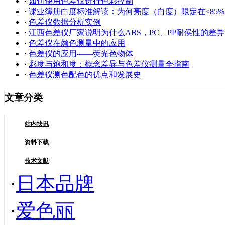
·
如何使用色差仪进行色彩控制
·
课业簿册白度标准解读：为何亮度（白度）限定在≤85%
·
色差仪数据分析实例
·
江西色差仪厂家说明为什么ABS，PC、PP耐侯性的差
·
色差仪在颜色测量中的应用
·
色差仪的应用——荧光色物体
·
彩度与饱和度：概念差异与色差仪测量全指南
·
色差仪测色配色的优点和发展史
文章分类
站内快讯
资料下载
技术文献
·
日本品牌
·
爱色丽