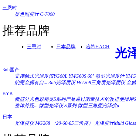
三恩时
显色照度计 C-7000
推荐品牌
三恩时
日本品牌
哈希HACH
光
3nh国产
非接触式光泽度仪YG60L
YMG60S 60° 微型光泽度计
YM
的完全拥有自...
3nh光泽度仪 HG268三角度光泽度仪
全触
BYK
新型分光色彩精灵S系列产品通过测量技术的改进使得用60°
整体外观...
微型光泽仪 S系列
微型三角度光泽仪µ
日本
光泽度仪 MG268 （20-60-85三角度）
光泽度计Multi Gloss 2