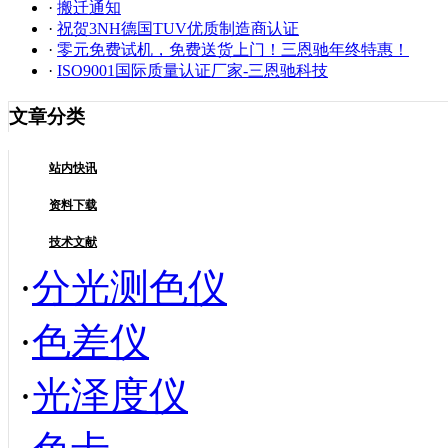
·
搬迁通知
·
祝贺3NH德国TUV优质制造商认证
·
零元免费试机，免费送货上门！三恩驰年终特惠！
·
ISO9001国际质量认证厂家-三恩驰科技
文章分类
站内快讯
资料下载
技术文献
·
分光测色仪
·
色差仪
·
光泽度仪