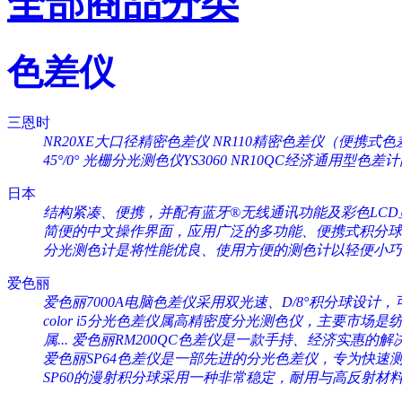
全部商品分类
色差仪
三恩时
NR20XE大口径精密色差仪
NR110精密色差仪（便携式色
45°/0°
光栅分光测色仪YS3060
NR10QC经济通用型色差
日本
结构紧凑、便携，并配有蓝牙®无线通讯功能及彩色LCD显
简便的中文操作界面，应用广泛的多功能、便携式积分球分
分光测色计是将性能优良、使用方便的测色计以轻便小巧的
爱色丽
爱色丽7000A电脑色差仪采用双光速、D/8°积分球设计，可
color i5分光色差仪属高精密度分光测色仪，主要市场是纺织
属...
爱色丽RM200QC色差仪是一款手持、经济实惠的解决
爱色丽SP64色差仪是一部先进的分光色差仪，专为快速测量
SP60的漫射积分球采用一种非常稳定，耐用与高反射材料（Sp