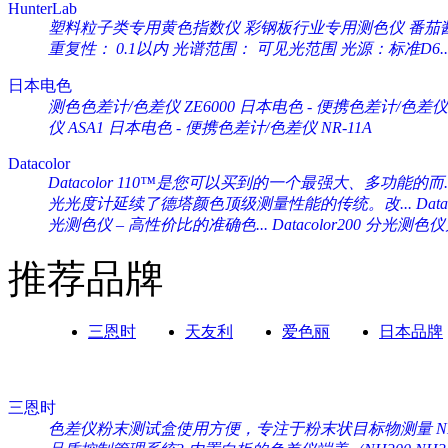
HunterLab
塑料粒子类专用黄色指数仪 彩钢板行业专用测色仪 番茄酱专
重复性： 0.1以内 光谱范围： 可见光范围 光源：标准D6..
日本电色
测色色差计/色差仪 ZE6000
日本电色 - 便携色差计/色差仪 
仪 ASA1
日本电色 - 便携色差计/色差仪 NR-11A
Datacolor
Datacolor 110™是您可以买到的一个最强大、多功能的而..
光光度计延续了德塔颜色顶级测量性能的传统。改...
Da
光测色仪 – 高性价比的准确色...
Datacolor200 分光
推荐品牌
三恩时
天友利
爱色丽
日本品牌
三恩时
色差仪粉末测试盒使用方便，专注于粉末状目标物测量