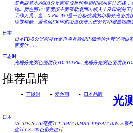
爱色丽基本的508分光密度仪是印前和印刷的更佳选择，单一
确...
爱色丽341密度仪主要帮助桌面出版人士及印刷前工作人
工作人员，监...
X-Rite 939是一台极优质的印刷分光密度
读取精确...
爱色丽530印刷密度仪使大部分打印测量功能变
日本
日本FD-5分光密度计是世界首款能正确评价含荧光增白剂纸
密度计，...
三恩时
光栅分光测色密度仪YD5010 Plus
光栅分光测色密度仪YD505
推荐品牌
三恩时
爱色丽
日本品牌
光
日本
LS-100/LS-110亮度计
T-10A/T-10MA/T-10WsA/T-10WL
度计
CS-200色彩亮度计