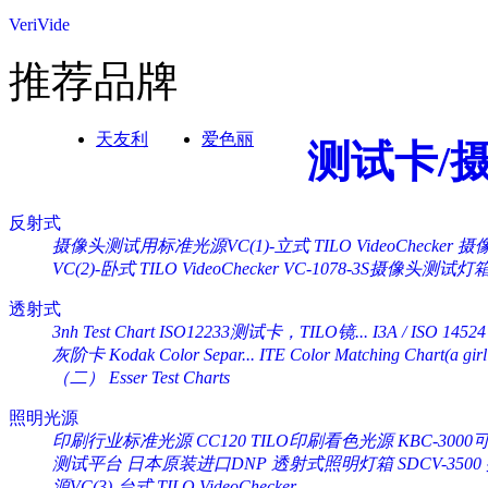
VeriVide
推荐品牌
天友利
爱色丽
测试卡/
反射式
摄像头测试用标准光源VC(1)-立式 TILO VideoChecker
摄像
VC(2)-卧式 TILO VideoChecker
VC-1078-3S摄像头测试灯
透射式
3nh Test Chart ISO12233测试卡，TILO镜...
I3A / ISO 14524
灰阶卡 Kodak Color Separ...
ITE Color Matching Chart(a girl 
（二） Esser Test Charts
照明光源
印刷行业标准光源 CC120 TILO印刷看色光源
KBC-30
测试平台
日本原装进口DNP 透射式照明灯箱 SDCV-3500
源VC(3)-台式 TILO VideoChecker