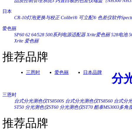
品质控制管理系统3
内置白板的色差仪端盖（NH300 NH3
日本
CR-10灯泡更换与校正
Colibri® 可立配®
色差仪软件Spectra
爱色丽
SP60 62 64/528 500系列电源适配器 Xrite爱色丽
528电池 
Xrite 爱色丽
推荐品牌
三恩时
爱色丽
日本品牌
分
三恩时
台式分光测色仪TS8500S
台式分光测色仪TS8560
台式分光测
ST50
分光测色仪ST60
分光测色仪ST70
酷泰MS3003多
推荐品牌