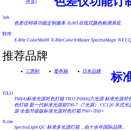
色差仪功能订
拜克)
3nh
色差仪特殊功能定制服务
3L001在线式颜色检测系统
软件
X-Rite ColorMail®
X-RiteColor®Master
SpectraMagic NX
C
推荐品牌
三恩时
爱色丽
日本品牌
标
TILO
T60(4)标准光源对色灯箱
TILO P60(6)六光源 标准光源对
色灯箱
新一代标准光源箱T90-7（7光源）
CC120 吊式
源
全面升级版标准光源对色灯箱 P60+/T60+
X-rite
SpectraLight QC 标准多光源灯箱，由十余年国际品牌...