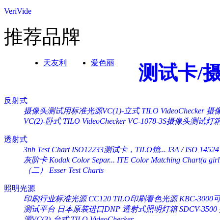
VeriVide
推荐品牌
天友利
爱色丽
测试卡/
反射式
摄像头测试用标准光源VC(1)-立式 TILO VideoChecker
摄像
VC(2)-卧式 TILO VideoChecker
VC-1078-3S摄像头测试灯
透射式
3nh Test Chart ISO12233测试卡，TILO镜...
I3A / ISO 14524
灰阶卡 Kodak Color Separ...
ITE Color Matching Chart(a girl 
（二） Esser Test Charts
照明光源
印刷行业标准光源 CC120 TILO印刷看色光源
KBC-30
测试平台
日本原装进口DNP 透射式照明灯箱 SDCV-3500
源VC(3)-台式 TILO VideoChecker