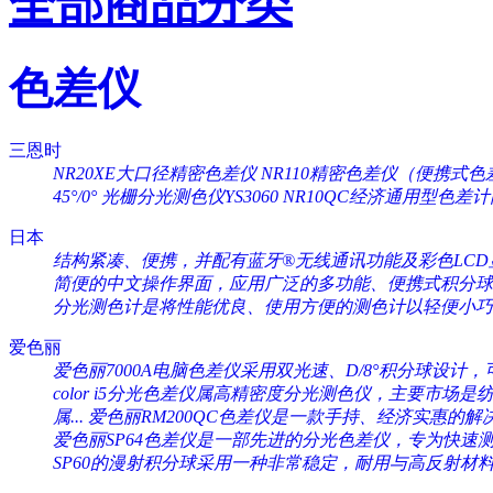
全部商品分类
色差仪
三恩时
NR20XE大口径精密色差仪
NR110精密色差仪（便携式色
45°/0°
光栅分光测色仪YS3060
NR10QC经济通用型色差
日本
结构紧凑、便携，并配有蓝牙®无线通讯功能及彩色LCD显
简便的中文操作界面，应用广泛的多功能、便携式积分球分
分光测色计是将性能优良、使用方便的测色计以轻便小巧的
爱色丽
爱色丽7000A电脑色差仪采用双光速、D/8°积分球设计，可
color i5分光色差仪属高精密度分光测色仪，主要市场是纺织
属...
爱色丽RM200QC色差仪是一款手持、经济实惠的解决
爱色丽SP64色差仪是一部先进的分光色差仪，专为快速测量
SP60的漫射积分球采用一种非常稳定，耐用与高反射材料（Sp