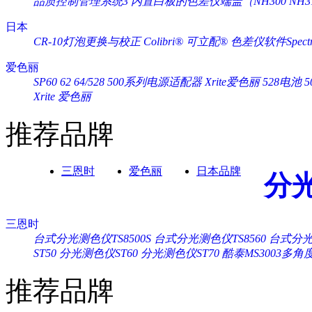
品质控制管理系统3
内置白板的色差仪端盖（NH300 NH3
日本
CR-10灯泡更换与校正
Colibri® 可立配®
色差仪软件Spectra
爱色丽
SP60 62 64/528 500系列电源适配器 Xrite爱色丽
528电池 
Xrite 爱色丽
推荐品牌
三恩时
爱色丽
日本品牌
分
三恩时
台式分光测色仪TS8500S
台式分光测色仪TS8560
台式分光测
ST50
分光测色仪ST60
分光测色仪ST70
酷泰MS3003多
推荐品牌