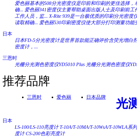
爱色丽基本的508分光密度仪是印前和印刷的更佳选择，单一
确...
爱色丽341密度仪主要帮助桌面出版人士及印刷前工作人
工作人员，监...
X-Rite 939是一台极优质的印刷分光密度
读取精确...
爱色丽530印刷密度仪使大部分打印测量功能变
日本
日本FD-5分光密度计是世界首款能正确评价含荧光增白剂纸
密度计，...
三恩时
光栅分光测色密度仪YD5010 Plus
光栅分光测色密度仪YD505
推荐品牌
三恩时
爱色丽
日本品牌
光
日本
LS-100/LS-110亮度计
T-10A/T-10MA/T-10WsA/T-10WL
度计
CS-200色彩亮度计