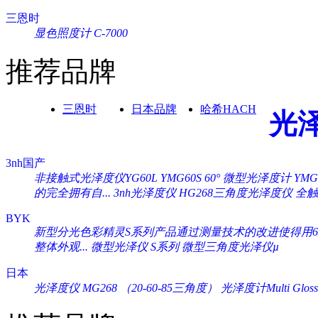
三恩时
显色照度计 C-7000
推荐品牌
三恩时
日本品牌
哈希HACH
光
3nh国产
非接触式光泽度仪YG60L
YMG60S 60° 微型光泽度计
YM
的完全拥有自...
3nh光泽度仪 HG268三角度光泽度仪
全触
BYK
新型分光色彩精灵S系列产品通过测量技术的改进使得用60°
整体外观...
微型光泽仪 S系列
微型三角度光泽仪µ
日本
光泽度仪 MG268 （20-60-85三角度）
光泽度计Multi Gloss 2