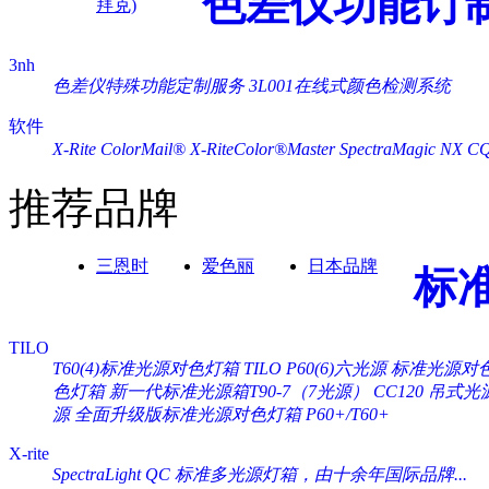
色差仪功能订
拜克)
3nh
色差仪特殊功能定制服务
3L001在线式颜色检测系统
软件
X-Rite ColorMail®
X-RiteColor®Master
SpectraMagic NX
C
推荐品牌
三恩时
爱色丽
日本品牌
标
TILO
T60(4)标准光源对色灯箱
TILO P60(6)六光源 标准光源对
色灯箱
新一代标准光源箱T90-7（7光源）
CC120 吊式
源
全面升级版标准光源对色灯箱 P60+/T60+
X-rite
SpectraLight QC 标准多光源灯箱，由十余年国际品牌...