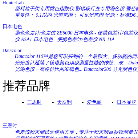
HunterLab
塑料粒子类专用黄色指数仪 彩钢板行业专用测色仪 番茄酱专
重复性： 0.1以内 光谱范围： 可见光范围 光源：标准D6..
日本电色
测色色差计/色差仪 ZE6000
日本电色 - 便携色差计/色差仪 
仪 ASA1
日本电色 - 便携色差计/色差仪 NR-11A
Datacolor
Datacolor 110™是您可以买到的一个最强大、多功能的而..
光光度计延续了德塔颜色顶级测量性能的传统。改...
Da
光测色仪 – 高性价比的准确色...
Datacolor200 分光
推荐品牌
三恩时
天友利
爱色丽
日本品牌
三恩时
色差仪粉末测试盒使用方便，专注于粉末状目标物测量