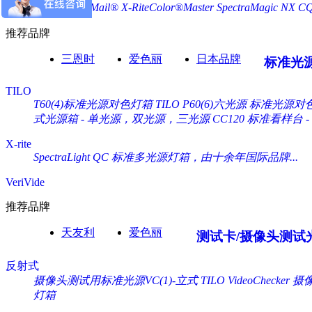
X-Rite ColorMail®
X-RiteColor®Master
SpectraMagic NX
C
推荐品牌
三恩时
爱色丽
日本品牌
标准光
TILO
T60(4)标准光源对色灯箱
TILO P60(6)六光源 标准光源对
式光源箱 - 单光源，双光源，三光源
CC120 标准看样台
X-rite
SpectraLight QC 标准多光源灯箱，由十余年国际品牌...
VeriVide
推荐品牌
天友利
爱色丽
测试卡/摄像头测试
反射式
摄像头测试用标准光源VC(1)-立式 TILO VideoChecker
摄像
灯箱