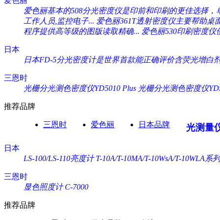
爱色丽
爱色丽基本的508分光密度仪是印前和印刷的更佳选择，单一
工作人员,监控电子...
爱色丽361T透射密度仪主要帮助桌
程序提供高等级的图版读取精确...
爱色丽530印刷密度仪
日本
日本FD-5分光密度计是世界首款能正确评价含荧光增白剂纸
三恩时
光栅分光测色密度仪YD5010 Plus
光栅分光测色密度仪YD505
推荐品牌
三恩时
爱色丽
日本品牌
光测量
日本
LS-100/LS-110亮度计
T-10A/T-10MA/T-10WsA/T-10WL
三恩时
显色照度计 C-7000
推荐品牌