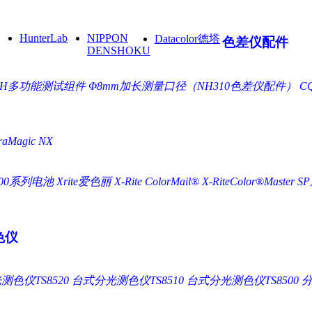
HunterLab
NIPPON
Datacolor德塔
色差仪配件
DENSHOKU
NH多功能测试组件
Φ8mm加长测量口径（NH310色差仪配件）
C
Magic NX
500系列电池 Xrite爱色丽
X-Rite ColorMail®
X-RiteColor®Master
S
色仪
色仪TS8520
台式分光测色仪TS8510
台式分光测色仪TS8500
分