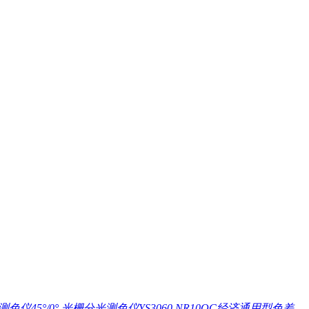
色仪45°/0°
光栅分光测色仪YS3060
NR10QC经济通用型色差