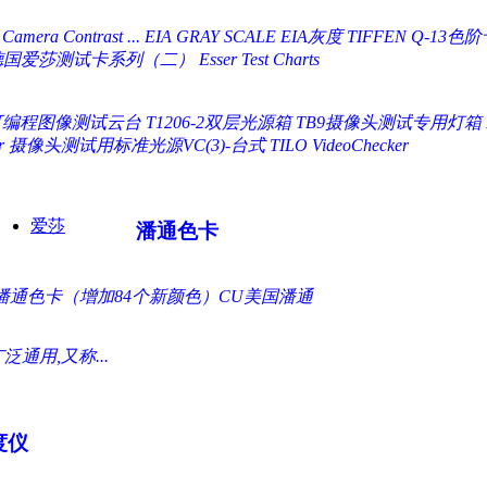
 Camera Contrast ...
EIA GRAY SCALE EIA灰度
TIFFEN Q-13色阶卡
爱莎测试卡系列（二） Esser Test Charts
00可编程图像测试云台
T1206-2双层光源箱
TB9摄像头测试专用灯箱
r
摄像头测试用标准光源VC(3)-台式 TILO VideoChecker
爱莎
潘通色卡
国际潘通色卡（增加84个新颜色）CU美国潘通
用,又称...
度仪