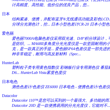
计高精度、高性能、低价位的优良产品，您...
日本
结构紧凑、便携，并配有蓝牙®无线通讯功能及彩色LCD显
分球分光测色计，控...
日本小型色差计CR-20
日本小型色差计
爱色丽
爱色丽7000A电脑色差仪采用双光速、D/8°积分球设计，可
是纺织、...
MA68II多角度分光光度仪是一款坚固耐用的小
克，是一款真正的手提...
爱色丽SP64色差仪是一部先进
种非常稳定，耐用与高反射材料（Spec...
HunterLab
塑料粒子类专用黄色指数仪 彩钢板行业专用测色仪 番茄酱专
D6...
HunterLab Vista雾度色度仪
日本电色
测色色差计/色差仪 ZE6000
日本电色 - 便携色差计/色差仪 
Datacolor
Datacolor 110™是您可以买到的一个最强大、多功能的而..
Datacolor 20D 是一款便携易用的分光光度仪，它能对不..