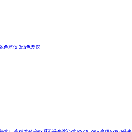
驰色差仪
3nh色差仪
差仪）
高精度分光NS系列分光测色仪 NS820
3NH高级NS800分光测