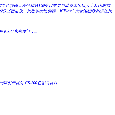
专色精确...
爱色丽341密度仪主要帮助桌面出版人士及印刷前
的印刷分光密度仪，为提供无比的精...
iCPlate2 为标准图版阅读应用
独立分光密度计，...
A分光辐射照度计
CS-200色彩亮度计