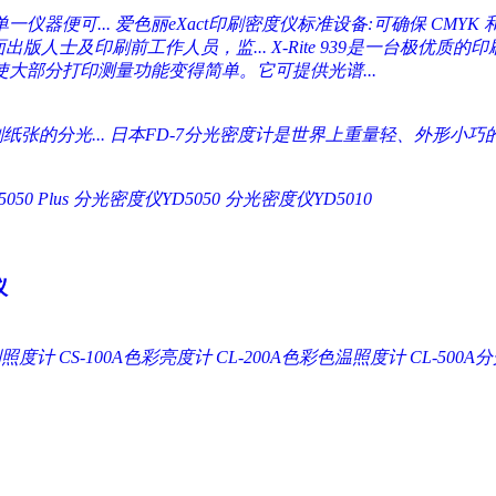
仪器便可...
爱色丽eXact印刷密度仪标准设备:可确保 CMYK 和
面出版人士及印刷前工作人员，监...
X-Rite 939是一台极优质
使大部分打印测量功能变得简单。它可提供光谱...
张的分光...
日本FD-7分光密度计是世界上重量轻、外形小巧的
0 Plus
分光密度仪YD5050
分光密度仪YD5010
仪
A系列照度计
CS-100A色彩亮度计
CL-200A色彩色温照度计
CL-500