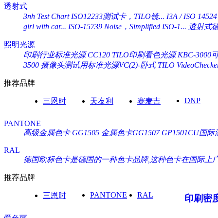
透射式
3nh Test Chart ISO12233测试卡，TILO镜...
I3A / ISO 14524
girl with car...
ISO-15739 Noise，Simplified ISO-1...
透射式德国
照明光源
印刷行业标准光源 CC120 TILO印刷看色光源
KBC-30
3500
摄像头测试用标准光源VC(2)-卧式 TILO VideoChecke
推荐品牌
DNP
三恩时
天友利
赛麦吉
PANTONE
高级金属色卡 GG1505
金属色卡GG1507
GP1501CU
RAL
德国欧标色卡是德国的一种色卡品牌,这种色卡在国际上广泛通
推荐品牌
PANTONE
RAL
三恩时
印刷密