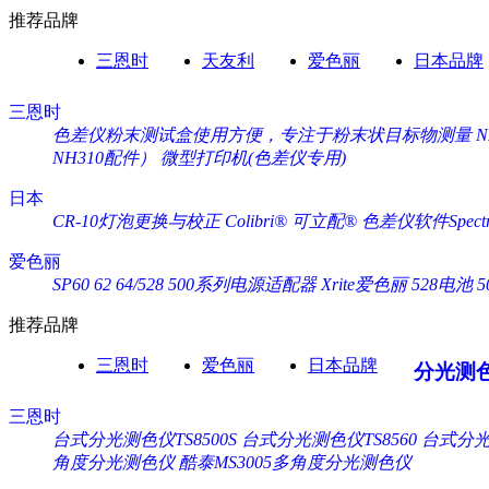
推荐品牌
三恩时
天友利
爱色丽
日本品牌
三恩时
色差仪粉末测试盒使用方便，专注于粉末状目标物测量
NH310配件）
微型打印机(色差仪专用)
日本
CR-10灯泡更换与校正
Colibri® 可立配®
色差仪软件Spectra
爱色丽
SP60 62 64/528 500系列电源适配器 Xrite爱色丽
528电池 
推荐品牌
三恩时
爱色丽
日本品牌
分光测
三恩时
台式分光测色仪TS8500S
台式分光测色仪TS8560
台式分光测
角度分光测色仪
酷泰MS3005多角度分光测色仪