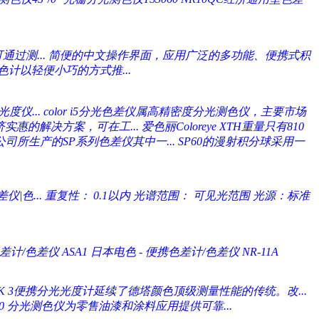
通过测...
简便的中文操作界面，应用广泛的多功能、便携式积
计以轻便小巧的方式推...
度仪...
color i5分光色差仪属高精密度分光测色仪，主要市场
济实惠的解决方案，可在工...
爱色丽Coloreye XTH重量只有810
te公司所生产的SP系列色差仪其中一...
SP60的漫射积分球采用一
仪|色...
重复性： 0.1以内 光谱范围： 可见光范围 光源：标准
差计/色差仪 ASA1
日本电色 - 便携色差计/色差仪 NR-11A
CK 3便携分光光度计延续了德塔颜色顶级测量性能的传统。改...
or200 分光测色仪为零售油漆和涂料应用提供可靠...