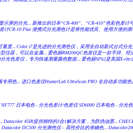
示屏的分光...
新推出的日本“CR-400”、“CR-410”色彩色差计可
CR-10 Plus
便携式分光测色计是将性能优良、使用方便的测色
量度...
Color i7是先进的分光测色仪，采用全自动新式台式分光光
型仪器，可以在金属...
爱色丽RM200QC色差仪是一款手持、经
的分光色差仪，专为快速测量颜色数据...
爱色丽SP62是美国X-ri
用色...
进口色差仪HunterLab UltraScan PRO 全自动多功能色差
NF777
日本电色 - 分光色差计/色差仪 SD6000
日本电色 - 分光色
.
Datacolor 45IR提供独特的3合1解决方案，为防伪油墨...
CHE
.
Datacolor DC500 分光测色仪 – 高性价比的准确色...
Datacol