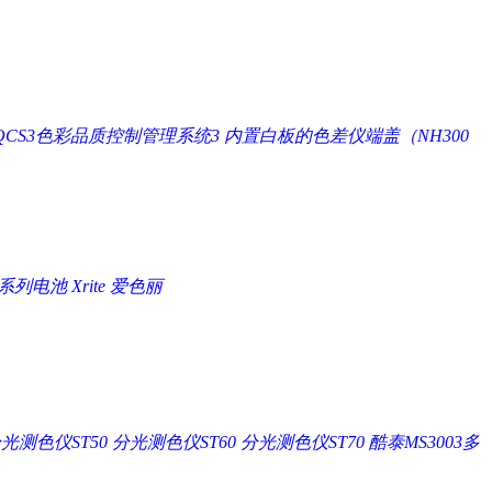
QCS3色彩品质控制管理系统3
内置白板的色差仪端盖（NH300
P系列电池 Xrite 爱色丽
光测色仪ST50
分光测色仪ST60
分光测色仪ST70
酷泰MS3003多