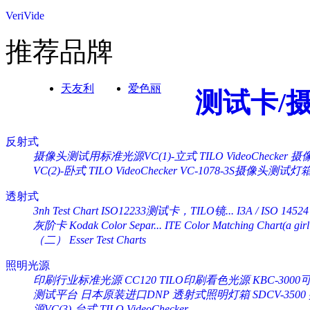
VeriVide
推荐品牌
天友利
爱色丽
测试卡/
反射式
摄像头测试用标准光源VC(1)-立式 TILO VideoChecker
摄像
VC(2)-卧式 TILO VideoChecker
VC-1078-3S摄像头测试灯
透射式
3nh Test Chart ISO12233测试卡，TILO镜...
I3A / ISO 14524
灰阶卡 Kodak Color Separ...
ITE Color Matching Chart(a girl 
（二） Esser Test Charts
照明光源
印刷行业标准光源 CC120 TILO印刷看色光源
KBC-30
测试平台
日本原装进口DNP 透射式照明灯箱 SDCV-3500
源VC(3)-台式 TILO VideoChecker