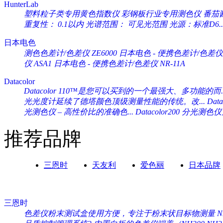
HunterLab
塑料粒子类专用黄色指数仪 彩钢板行业专用测色仪 番茄酱专
重复性： 0.1以内 光谱范围： 可见光范围 光源：标准D6..
日本电色
测色色差计/色差仪 ZE6000
日本电色 - 便携色差计/色差仪 
仪 ASA1
日本电色 - 便携色差计/色差仪 NR-11A
Datacolor
Datacolor 110™是您可以买到的一个最强大、多功能的而..
光光度计延续了德塔颜色顶级测量性能的传统。改...
Da
光测色仪 – 高性价比的准确色...
Datacolor200 分光
推荐品牌
三恩时
天友利
爱色丽
日本品牌
三恩时
色差仪粉末测试盒使用方便，专注于粉末状目标物测量