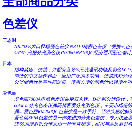
全部商品分类
色差仪
三恩时
NR20XE大口径精密色差仪
NR110精密色差仪（便携式色
45°/0°
光栅分光测色仪YS3060
NR10QC经济通用型色差
日本
结构紧凑、便携，并配有蓝牙®无线通讯功能及彩色LCD显
简便的中文操作界面，应用广泛的多功能、便携式积分球分
分光测色计是将性能优良、使用方便的测色计以轻便小巧的
爱色丽
爱色丽7000A电脑色差仪采用双光速、D/8°积分球设计，可
color i5分光色差仪属高精密度分光测色仪，主要市场是纺织
属...
爱色丽RM200QC色差仪是一款手持、经济实惠的解决
爱色丽SP64色差仪是一部先进的分光色差仪，专为快速测量
SP60的漫射积分球采用一种非常稳定，耐用与高反射材料（Sp