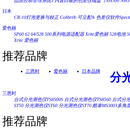
品质控制管理系统3
内置白板的色差仪端盖（NH300 NH3
日本
CR-10灯泡更换与校正
Colibri® 可立配®
色差仪软件Spectra
爱色丽
SP60 62 64/528 500系列电源适配器 Xrite爱色丽
528电池 
Xrite 爱色丽
推荐品牌
三恩时
爱色丽
日本品牌
分
三恩时
台式分光测色仪TS8500S
台式分光测色仪TS8560
台式分光测
ST50
分光测色仪ST60
分光测色仪ST70
酷泰MS3003多
推荐品牌