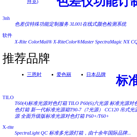
色差仪功能订
拜克)
3nh
色差仪特殊功能定制服务
3L001在线式颜色检测系统
软件
X-Rite ColorMail®
X-RiteColor®Master
SpectraMagic NX
C
推荐品牌
三恩时
爱色丽
日本品牌
标
TILO
T60(4)标准光源对色灯箱
TILO P60(6)六光源 标准光源对
色灯箱
新一代标准光源箱T90-7（7光源）
CC120 吊式
源
全面升级版标准光源对色灯箱 P60+/T60+
X-rite
SpectraLight QC 标准多光源灯箱，由十余年国际品牌...