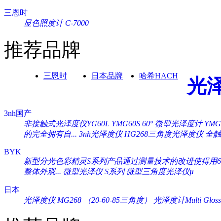
三恩时
显色照度计 C-7000
推荐品牌
三恩时
日本品牌
哈希HACH
光
3nh国产
非接触式光泽度仪YG60L
YMG60S 60° 微型光泽度计
YM
的完全拥有自...
3nh光泽度仪 HG268三角度光泽度仪
全触
BYK
新型分光色彩精灵S系列产品通过测量技术的改进使得用60°
整体外观...
微型光泽仪 S系列
微型三角度光泽仪µ
日本
光泽度仪 MG268 （20-60-85三角度）
光泽度计Multi Gloss 2