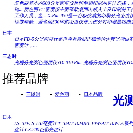
爱色丽基本的508分光密度仪是印前和印刷的更佳选择，单一
确...
爱色丽341密度仪主要帮助桌面出版人士及印刷前工作人
工作人员，监...
X-Rite 939是一台极优质的印刷分光密度
读取精确...
爱色丽530印刷密度仪使大部分打印测量功能变
日本
日本FD-5分光密度计是世界首款能正确评价含荧光增白剂纸
密度计，...
三恩时
光栅分光测色密度仪YD5010 Plus
光栅分光测色密度仪YD505
推荐品牌
三恩时
爱色丽
日本品牌
光
日本
LS-100/LS-110亮度计
T-10A/T-10MA/T-10WsA/T-10WL
度计
CS-200色彩亮度计