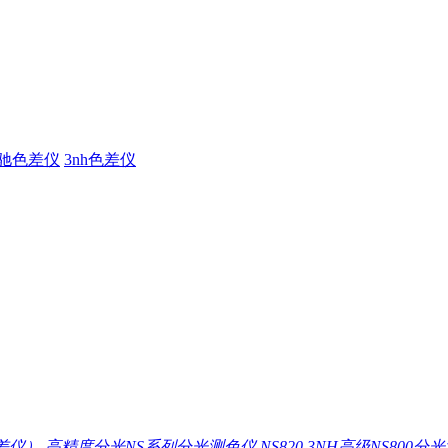
驰色差仪
3nh色差仪
差仪）
高精度分光NS系列分光测色仪 NS820
3NH高级NS800分光测