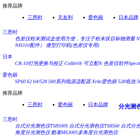
推荐品牌
三恩时
天友利
爱色丽
日本品牌
三恩时
色差仪粉末测试盒使用方便，专注于粉末状目标物测量
NH310配件）
微型打印机(色差仪专用)
日本
CR-10灯泡更换与校正
Colibri® 可立配®
色差仪软件Spectra
爱色丽
SP60 62 64/528 500系列电源适配器 Xrite爱色丽
528电池 
推荐品牌
三恩时
爱色丽
日本品牌
分光测
三恩时
台式分光测色仪TS8500S
台式分光测色仪TS8560
台式分光测
角度分光测色仪
酷泰MS3005多角度分光测色仪