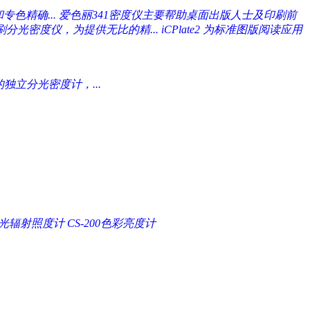
专色精确...
爱色丽341密度仪主要帮助桌面出版人士及印刷前
的印刷分光密度仪，为提供无比的精...
iCPlate2 为标准图版阅读应用
独立分光密度计，...
A分光辐射照度计
CS-200色彩亮度计