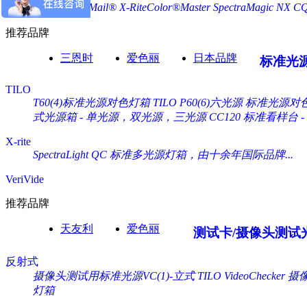
X-Rite ColorMail®
X-RiteColor®Master
SpectraMagic NX
C
推荐品牌
三恩时
爱色丽
日本品牌
标准光
TILO
T60(4)标准光源对色灯箱
TILO P60(6)六光源 标准光源对
式光源箱 - 单光源，双光源，三光源
CC120 标准看样台
X-rite
SpectraLight QC 标准多光源灯箱，由十余年国际品牌...
VeriVide
推荐品牌
天友利
爱色丽
测试卡/摄像头测试
反射式
摄像头测试用标准光源VC(1)-立式 TILO VideoChecker
摄像
灯箱