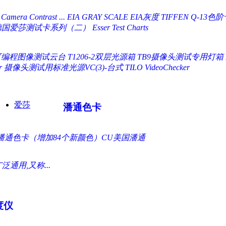
 Camera Contrast ...
EIA GRAY SCALE EIA灰度
TIFFEN Q-13色阶卡
爱莎测试卡系列（二） Esser Test Charts
00可编程图像测试云台
T1206-2双层光源箱
TB9摄像头测试专用灯箱
r
摄像头测试用标准光源VC(3)-台式 TILO VideoChecker
爱莎
潘通色卡
国际潘通色卡（增加84个新颜色）CU美国潘通
用,又称...
度仪