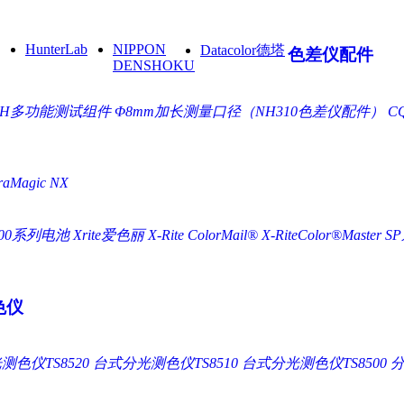
HunterLab
NIPPON
Datacolor德塔
色差仪配件
DENSHOKU
NH多功能测试组件
Φ8mm加长测量口径（NH310色差仪配件）
C
Magic NX
500系列电池 Xrite爱色丽
X-Rite ColorMail®
X-RiteColor®Master
S
色仪
色仪TS8520
台式分光测色仪TS8510
台式分光测色仪TS8500
分