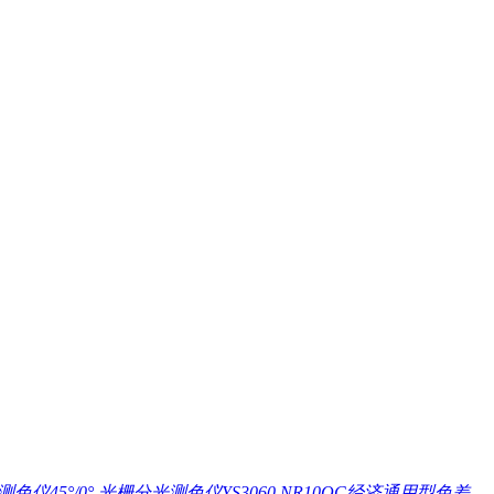
色仪45°/0°
光栅分光测色仪YS3060
NR10QC经济通用型色差