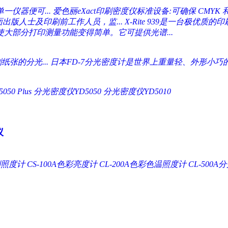
仪器便可...
爱色丽eXact印刷密度仪标准设备:可确保 CMYK 和
面出版人士及印刷前工作人员，监...
X-Rite 939是一台极优质
使大部分打印测量功能变得简单。它可提供光谱...
张的分光...
日本FD-7分光密度计是世界上重量轻、外形小巧的
0 Plus
分光密度仪YD5050
分光密度仪YD5010
仪
A系列照度计
CS-100A色彩亮度计
CL-200A色彩色温照度计
CL-500