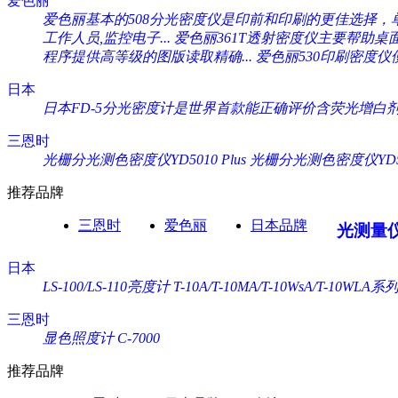
爱色丽
爱色丽基本的508分光密度仪是印前和印刷的更佳选择，单一
工作人员,监控电子...
爱色丽361T透射密度仪主要帮助桌
程序提供高等级的图版读取精确...
爱色丽530印刷密度仪
日本
日本FD-5分光密度计是世界首款能正确评价含荧光增白剂纸
三恩时
光栅分光测色密度仪YD5010 Plus
光栅分光测色密度仪YD505
推荐品牌
三恩时
爱色丽
日本品牌
光测量
日本
LS-100/LS-110亮度计
T-10A/T-10MA/T-10WsA/T-10WL
三恩时
显色照度计 C-7000
推荐品牌