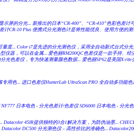
示屏的分光...
新推出的日本“CR-400”、“CR-410”色彩色差计可
CR-10 Plus
便携式分光测色计是将性能优良、使用方便的测色
量度...
Color i7是先进的分光测色仪，采用全自动新式台式分光光
型仪器，可以在金属...
爱色丽RM200QC色差仪是一款手持、经
的分光色差仪，专为快速测量颜色数据...
爱色丽SP62是美国X-ri
用色...
进口色差仪HunterLab UltraScan PRO 全自动多功能色差
NF777
日本电色 - 分光色差计/色差仪 SD6000
日本电色 - 分光色
.
Datacolor 45IR提供独特的3合1解决方案，为防伪油墨...
CHE
.
Datacolor DC500 分光测色仪 – 高性价比的准确色...
Datacol