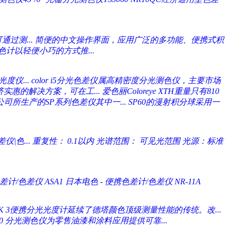
通过测...
简便的中文操作界面，应用广泛的多功能、便携式积
计以轻便小巧的方式推...
度仪...
color i5分光色差仪属高精密度分光测色仪，主要市场
济实惠的解决方案，可在工...
爱色丽Coloreye XTH重量只有810
te公司所生产的SP系列色差仪其中一...
SP60的漫射积分球采用一
仪|色...
重复性： 0.1以内 光谱范围： 可见光范围 光源：标准
差计/色差仪 ASA1
日本电色 - 便携色差计/色差仪 NR-11A
CK 3便携分光光度计延续了德塔颜色顶级测量性能的传统。改...
or200 分光测色仪为零售油漆和涂料应用提供可靠...