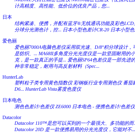
计高精度、高性能、低价位的优良产品，您...
日本
结构紧凑、便携，并配有蓝牙®无线通讯功能及彩色LCD显
分球分光测色计，控...
日本小型色差计CR-20
日本小型色差计
爱色丽
爱色丽7000A电脑色差仪采用双光速、D/8°积分球设计，可
是纺织、...
MA68II多角度分光光度仪是一款坚固耐用的小
克，是一款真正的手提...
爱色丽SP64色差仪是一部先进
种非常稳定，耐用与高反射材料（Spec...
HunterLab
塑料粒子类专用黄色指数仪 彩钢板行业专用测色仪 番茄酱专
D6...
HunterLab Vista雾度色度仪
日本电色
测色色差计/色差仪 ZE6000
日本电色 - 便携色差计/色差仪 
Datacolor
Datacolor 110™是您可以买到的一个最强大、多功能的而..
Datacolor 20D 是一款便携易用的分光光度仪，它能对不..