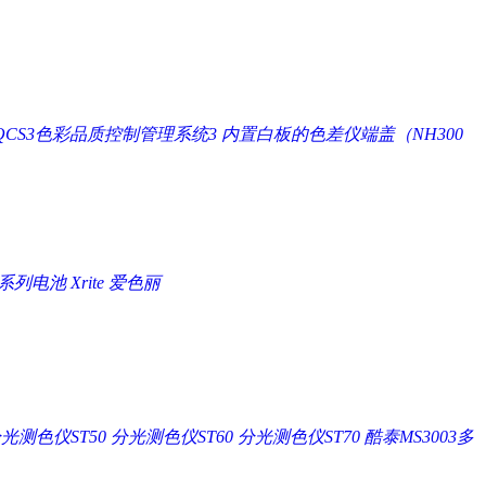
QCS3色彩品质控制管理系统3
内置白板的色差仪端盖（NH300
P系列电池 Xrite 爱色丽
光测色仪ST50
分光测色仪ST60
分光测色仪ST70
酷泰MS3003多