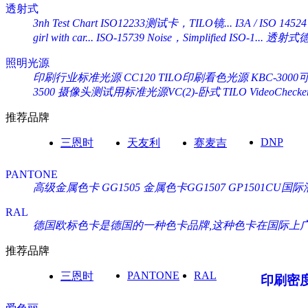
透射式
3nh Test Chart ISO12233测试卡，TILO镜...
I3A / ISO 14524
girl with car...
ISO-15739 Noise，Simplified ISO-1...
透射式德国
照明光源
印刷行业标准光源 CC120 TILO印刷看色光源
KBC-30
3500
摄像头测试用标准光源VC(2)-卧式 TILO VideoChecke
推荐品牌
DNP
三恩时
天友利
赛麦吉
PANTONE
高级金属色卡 GG1505
金属色卡GG1507
GP1501CU
RAL
德国欧标色卡是德国的一种色卡品牌,这种色卡在国际上广泛通
推荐品牌
PANTONE
RAL
三恩时
印刷密