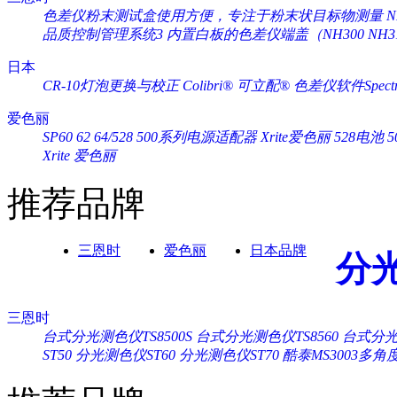
色差仪粉末测试盒使用方便，专注于粉末状目标物测量
品质控制管理系统3
内置白板的色差仪端盖（NH300 NH3
日本
CR-10灯泡更换与校正
Colibri® 可立配®
色差仪软件Spectra
爱色丽
SP60 62 64/528 500系列电源适配器 Xrite爱色丽
528电池 
Xrite 爱色丽
推荐品牌
三恩时
爱色丽
日本品牌
分
三恩时
台式分光测色仪TS8500S
台式分光测色仪TS8560
台式分光测
ST50
分光测色仪ST60
分光测色仪ST70
酷泰MS3003多