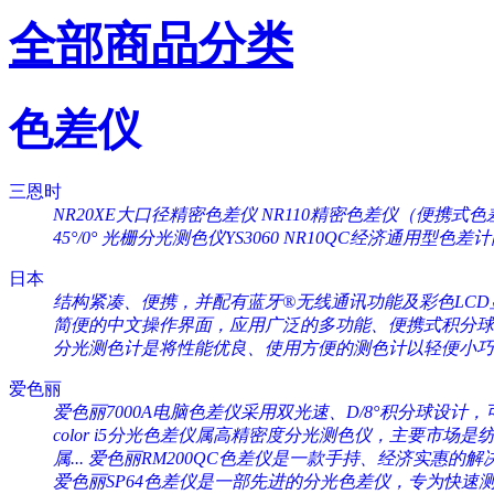
全部商品分类
色差仪
三恩时
NR20XE大口径精密色差仪
NR110精密色差仪（便携式色
45°/0°
光栅分光测色仪YS3060
NR10QC经济通用型色差
日本
结构紧凑、便携，并配有蓝牙®无线通讯功能及彩色LCD显
简便的中文操作界面，应用广泛的多功能、便携式积分球分
分光测色计是将性能优良、使用方便的测色计以轻便小巧的
爱色丽
爱色丽7000A电脑色差仪采用双光速、D/8°积分球设计，可
color i5分光色差仪属高精密度分光测色仪，主要市场是纺织
属...
爱色丽RM200QC色差仪是一款手持、经济实惠的解决
爱色丽SP64色差仪是一部先进的分光色差仪，专为快速测量