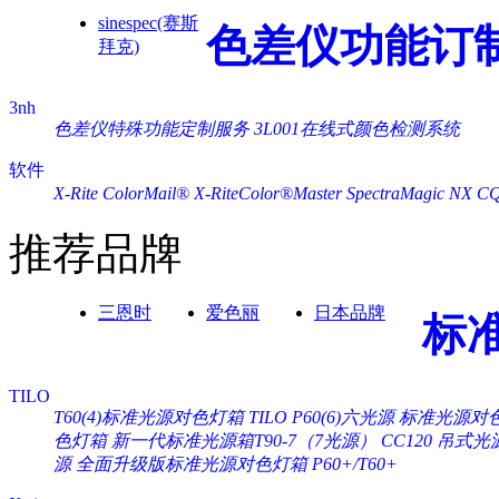
sinespec(赛斯
色差仪功能订
拜克)
3nh
色差仪特殊功能定制服务
3L001在线式颜色检测系统
软件
X-Rite ColorMail®
X-RiteColor®Master
SpectraMagic NX
C
推荐品牌
三恩时
爱色丽
日本品牌
标
TILO
T60(4)标准光源对色灯箱
TILO P60(6)六光源 标准光源对
色灯箱
新一代标准光源箱T90-7（7光源）
CC120 吊式
源
全面升级版标准光源对色灯箱 P60+/T60+