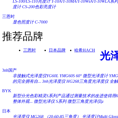
LS-100/LS-110亮度计
T-10A/T-10MA/T-10WsA/T-10WL
度计
CS-200色彩亮度计
三恩时
显色照度计 C-7000
推荐品牌
三恩时
日本品牌
哈希HACH
光
3nh国产
非接触式光泽度仪YG60L
YMG60S 60° 微型光泽度计
YM
的完全拥有自...
3nh光泽度仪 HG268三角度光泽度仪
全触
BYK
新型分光色彩精灵S系列产品通过测量技术的改进使得用60°
整体外观...
微型光泽仪 S系列
微型三角度光泽仪µ
日本
光泽度仪 MG268 （20-60-85三角度）
光泽度计Multi Gloss 2