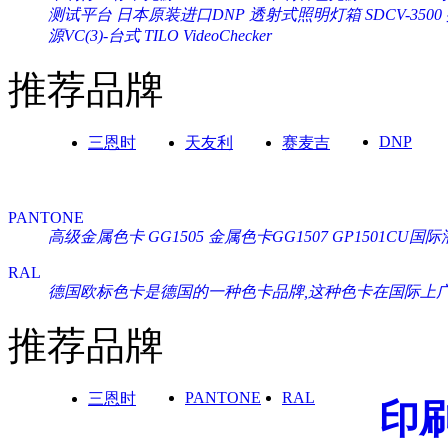
测试平台
日本原装进口DNP 透射式照明灯箱 SDCV-3500
源VC(3)-台式 TILO VideoChecker
推荐品牌
DNP
三恩时
天友利
赛麦吉
PANTONE
高级金属色卡 GG1505
金属色卡GG1507
GP1501CU
RAL
德国欧标色卡是德国的一种色卡品牌,这种色卡在国际上广泛通
推荐品牌
PANTONE
RAL
三恩时
印