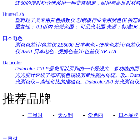
SP60的漫射积分球采用一种非常稳定，耐用与高反射材料（Sp
HunterLab
塑料粒子类专用黄色指数仪 彩钢板行业专用测色仪 番茄酱专
重复性： 0.1以内 光谱范围： 可见光范围 光源：标准D6..
日本电色
测色色差计/色差仪 ZE6000
日本电色 - 便携色差计/色差仪 
仪 ASA1
日本电色 - 便携色差计/色差仪 NR-11A
Datacolor
Datacolor 110™是您可以买到的一个最强大、多功能的而..
光光度计延续了德塔颜色顶级测量性能的传统。改...
Da
光测色仪 – 高性价比的准确色...
Datacolor200 分光
推荐品牌
三恩时
天友利
爱色丽
日本品牌
三恩时