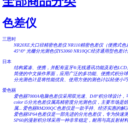
全部商品分类
色差仪
三恩时
NR20XE大口径精密色差仪
NR110精密色差仪（便携式色
45°/0°
光栅分光测色仪YS3060
NR10QC经济通用型色差
日本
结构紧凑、便携，并配有蓝牙®无线通讯功能及彩色LCD显
简便的中文操作界面，应用广泛的多功能、便携式积分球分
分光测色计是将性能优良、使用方便的测色计以轻便小巧的
爱色丽
爱色丽7000A电脑色差仪采用双光速、D/8°积分球设计，可
color i5分光色差仪属高精密度分光测色仪，主要市场是纺织
属...
爱色丽RM200QC色差仪是一款手持、经济实惠的解决
爱色丽SP64色差仪是一部先进的分光色差仪，专为快速测量
SP60的漫射积分球采用一种非常稳定，耐用与高反射材料（Sp