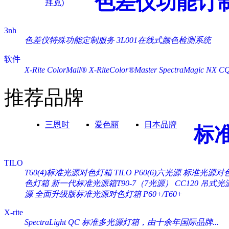
色差仪功能订
拜克)
3nh
色差仪特殊功能定制服务
3L001在线式颜色检测系统
软件
X-Rite ColorMail®
X-RiteColor®Master
SpectraMagic NX
C
推荐品牌
三恩时
爱色丽
日本品牌
标
TILO
T60(4)标准光源对色灯箱
TILO P60(6)六光源 标准光源对
色灯箱
新一代标准光源箱T90-7（7光源）
CC120 吊式
源
全面升级版标准光源对色灯箱 P60+/T60+
X-rite
SpectraLight QC 标准多光源灯箱，由十余年国际品牌...