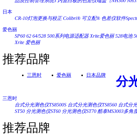
品质控制管理系统3
内置白板的色差仪端盖（NH300 NH3
日本
CR-10灯泡更换与校正
Colibri® 可立配®
色差仪软件Spectra
爱色丽
SP60 62 64/528 500系列电源适配器 Xrite爱色丽
528电池 
Xrite 爱色丽
推荐品牌
三恩时
爱色丽
日本品牌
分
三恩时
台式分光测色仪TS8500S
台式分光测色仪TS8560
台式分光测
ST50
分光测色仪ST60
分光测色仪ST70
酷泰MS3003多
推荐品牌