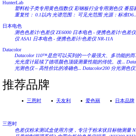
HunterLab
塑料粒子类专用黄色指数仪 彩钢板行业专用测色仪 番茄酱专
重复性： 0.1以内 光谱范围： 可见光范围 光源：标准D6..
日本电色
测色色差计/色差仪 ZE6000
日本电色 - 便携色差计/色差仪 
仪 ASA1
日本电色 - 便携色差计/色差仪 NR-11A
Datacolor
Datacolor 110™是您可以买到的一个最强大、多功能的而..
光光度计延续了德塔颜色顶级测量性能的传统。改...
Da
光测色仪 – 高性价比的准确色...
Datacolor200 分光
推荐品牌
三恩时
天友利
爱色丽
日本品牌
三恩时
色差仪粉末测试盒使用方便，专注于粉末状目标物测量