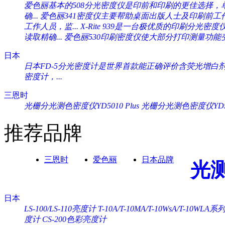
爱色丽基本的508分光密度仪是印前和印刷的更佳选择，单一
确...
爱色丽341密度仪主要帮助桌面出版人士及印刷前工作人
工作人员，监...
X-Rite 939是一台极优质的印刷分光密度
读取精确...
爱色丽530印刷密度仪使大部分打印测量功能变
日本
日本FD-5分光密度计是世界首款能正确评价含荧光增白剂纸
密度计，...
三恩时
光栅分光测色密度仪YD5010 Plus
光栅分光测色密度仪YD505
推荐品牌
三恩时
爱色丽
日本品牌
光
日本
LS-100/LS-110亮度计
T-10A/T-10MA/T-10WsA/T-10WL
度计
CS-200色彩亮度计