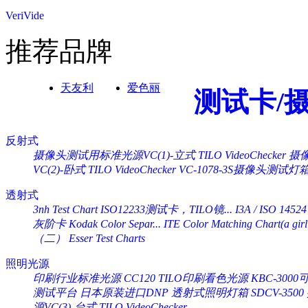
VeriVide
推荐品牌
天友利
爱色丽
测试卡/
反射式
摄像头测试用标准光源VC(1)-立式 TILO VideoChecker
摄像
VC(2)-卧式 TILO VideoChecker
VC-1078-3S摄像头测试灯
透射式
3nh Test Chart ISO12233测试卡，TILO镜...
I3A / ISO 14524
灰阶卡 Kodak Color Separ...
ITE Color Matching Chart(a girl 
（二） Esser Test Charts
照明光源
印刷行业标准光源 CC120 TILO印刷看色光源
KBC-30
测试平台
日本原装进口DNP 透射式照明灯箱 SDCV-3500
源VC(3)-台式 TILO VideoChecker