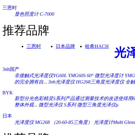
三恩时
显色照度计 C-7000
推荐品牌
三恩时
日本品牌
哈希HACH
光
3nh国产
非接触式光泽度仪YG60L
YMG60S 60° 微型光泽度计
YM
的完全拥有自...
3nh光泽度仪 HG268三角度光泽度仪
全触
BYK
新型分光色彩精灵S系列产品通过测量技术的改进使得用60°
整体外观...
微型光泽仪 S系列
微型三角度光泽仪µ
日本
光泽度仪 MG268 （20-60-85三角度）
光泽度计Multi Gloss 2